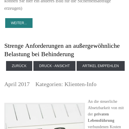
können Sie hier ein anderes Bild für die Sicherheitsabfrage
erzeugen)
Strenge Anforderungen an außergewöhnliche
Belastung bei Behinderung
ZURÜCK
DRUCK - ANSICHT
ARTIKEL EMPFEHLEN
April 2017
Kategorien:
Klienten-Info
An die steuerliche
Absetzbarkeit von mit
der
privaten
Lebensführung
verbundenen Kosten