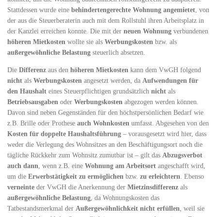
Stattdessen wurde eine
behindertengerechte Wohnung
angemietet
, von
der aus die Steuerberaterin auch mit dem Rollstuhl ihren Arbeitsplatz in
der Kanzlei erreichen konnte. Die mit der
neuen Wohnung
verbundenen
höheren Mietkosten
wollte sie als
Werbungskosten
bzw. als
außergewöhnliche Belastung
steuerlich absetzen.
Die
Differenz
aus den
höheren Mietkosten
kann dem VwGH folgend
nicht
als
Werbungskosten
angesetzt werden, da
Aufwendungen für
den Haushalt
eines Steuerpflichtigen grundsätzlich
nicht
als
Betriebsausgaben
oder
Werbungskosten
abgezogen werden können.
Davon sind neben Gegenständen für den höchstpersönlichen Bedarf wie
z.B. Brille oder Prothese
auch Wohnkosten
umfasst. Abgesehen von den
Kosten für doppelte Haushaltsführung
– vorausgesetzt wird hier, dass
weder die Verlegung des Wohnsitzes an den Beschäftigungsort noch die
tägliche Rückkehr zum Wohnsitz zumutbar ist – gilt das
Abzugsverbot
auch dann
, wenn z.B. eine
Wohnung am Arbeitsort
angeschafft wird,
um die
Erwerbstätigkeit zu ermöglichen
bzw.
zu erleichtern
. Ebenso
verneinte
der VwGH die Anerkennung der
Mietzinsdifferenz
als
außergewöhnliche Belastung
, da Wohnungskosten das
Tatbestandsmerkmal der
Außergewöhnlichkeit nicht erfüllen
, weil sie