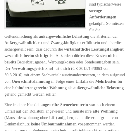
sind typischerweise
strenge
Anforderungen
geknüpft. So müssen
für die
Geltendmachung als
außergewöhnliche Belastung
die Kriterien der
Außergewöhnlichkeit
und
Zwangsläufigkeit
erfüllt sein und überdies
sichergestellt sein, dass dadurch die
wirtschaftliche Leistungsfähigkeit
wesentlich beeinträchtigt
ist. Außerdem dürfen diese Kosten
nicht
bereits
Betriebsausgaben, Werbungskosten oder Sonderausgaben sein.
Der
Verwaltungsgerichtshof
hatte sich (GZ 2013/13/0063 vom
30.3.2016) mit einem Sachverhalt auseinanderzusetzen, in dem aufgrund
von
Querschnittslähmung
in Folge eines
Unfalls
die
Mehrkosten
für
eine
behindertengerechte Wohnung
als
außergewöhnliche Belastung
geltend gemacht werden sollten.
Eine in einer Kanzlei
angestellte Steuerberaterin
war nach einem
Unfall auf den Rollstuhl angewiesen und musste ihre
alte Wohnung
(Mansardenwohnung ohne Lift) aufgeben, da in dieser aufgrund von
Denkmalschutz
keine Umbaumaßnahmen
vorgenommen werden
konnten, um die Wohnung bautechnisch rollstuhlgerecht zu adaptieren.