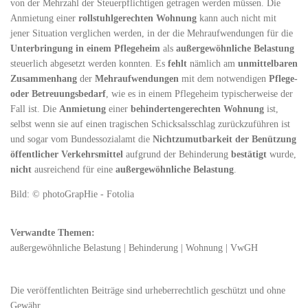
von der Mehrzahl der Steuerpflichtigen getragen werden müssen. Die
Anmietung einer
rollstuhlgerechten Wohnung
kann auch nicht mit
jener Situation verglichen werden, in der die Mehraufwendungen für die
Unterbringung in einem Pflegeheim
als
außergewöhnliche Belastung
steuerlich abgesetzt werden konnten. Es
fehlt
nämlich am
unmittelbaren
Zusammenhang
der
Mehraufwendungen
mit dem notwendigen
Pflege-
oder Betreuungsbedarf
, wie es in einem Pflegeheim typischerweise der
Fall ist. Die
Anmietung
einer
behindertengerechten Wohnung
ist,
selbst wenn sie auf einen tragischen Schicksalsschlag zurückzuführen ist
und sogar vom Bundessozialamt die
Nichtzumutbarkeit der Benützung
öffentlicher Verkehrsmittel
aufgrund der Behinderung
bestätigt
wurde,
nicht
ausreichend für eine
außergewöhnliche Belastung
.
Bild: © photoGrapHie - Fotolia
Verwandte Themen:
außergewöhnliche Belastung
|
Behinderung
|
Wohnung
|
VwGH
Die veröffentlichten Beiträge sind urheberrechtlich geschützt und ohne
Gewähr.