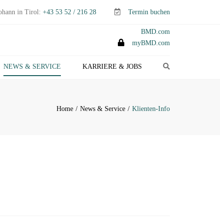
ohann in Tirol:
+43 53 52 / 216 28
Termin buchen
BMD.com
myBMD.com
Search
NEWS & SERVICE
KARRIERE & JOBS
TEUERTIPPS E-PAPER
LIENTEN-INFO
Home
News & Service
Klienten-Info
ERMINE ABGABEN- &
TEUERERKLÄRUNGEN
ANAGEMENT-INFO
HEMEN-INDEX