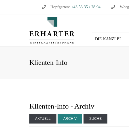
Hopfgarten:
+43 53 35 / 28 94
Wörg
DIE KANZLEI
BU
Klienten-Info
WI
WI
ST
LO
HL
Klienten-Info - Archiv
AKTUELL
ARCHIV
SUCHE