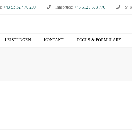
l:
+43 53 32 / 70 290
Innsbruck:
+43 512 / 573 776
St.J
LEISTUNGEN
KONTAKT
TOOLS & FORMULARE
CHHALTUNG
S
RTSCHAFTSPRÜFUNG
K
RTSCHAFTSBERATUNG
T
S
EUERBERATUNG
M
HNVERRECHNUNG
T
B NETZWERK