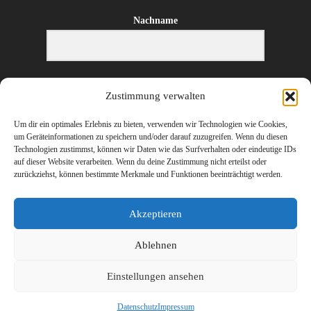
Nachname
E-Mail-Adresse
Zustimmung verwalten
Um dir ein optimales Erlebnis zu bieten, verwenden wir Technologien wie Cookies,
um Geräteinformationen zu speichern und/oder darauf zuzugreifen. Wenn du diesen
Technologien zustimmst, können wir Daten wie das Surfverhalten oder eindeutige IDs
ANMELDEN
auf dieser Website verarbeiten. Wenn du deine Zustimmung nicht erteilst oder
zurückziehst, können bestimmte Merkmale und Funktionen beeinträchtigt werden.
Akzeptieren
Ablehnen
©
2026 Erharter Wirtschaftstreuhand – Ihr Steuerberater und Wirtschaftsprüfer
Einstellungen ansehen
in Hopfgarten, St. Johann in Tirol (Kitzbühel), Wörgl (Kufstein) und
Innsbruck
Datenschutz
Impressum