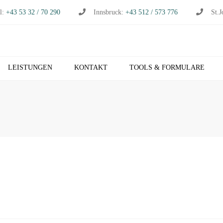
l:
+43 53 32 / 70 290
Innsbruck:
+43 512 / 573 776
St.J
LEISTUNGEN
KONTAKT
TOOLS & FORMULARE
CHHALTUNG
S
RTSCHAFTSPRÜFUNG
K
RTSCHAFTSBERATUNG
T
S
EUERBERATUNG
M
HNVERRECHNUNG
T
B NETZWERK