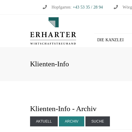
Hopfgarten:
+43 53 35 / 28 94
Wörg
DIE KANZLEI
BU
Klienten-Info
WI
WI
ST
LO
HL
Klienten-Info - Archiv
AKTUELL
ARCHIV
SUCHE