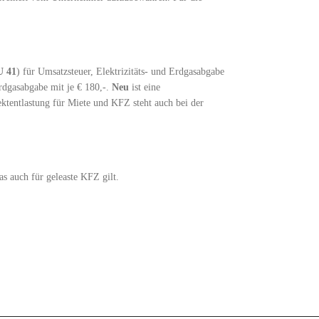
U 41
) für Umsatzsteuer, Elektrizitäts- und Erdgasabgabe
Erdgasabgabe mit je € 180,-.
Neu
ist eine
ektentlastung für Miete und KFZ steht auch bei der
s auch für geleaste KFZ gilt.