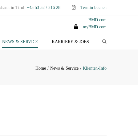
ohann in Tirol:
+43 53 52 / 216 28
Termin buchen
BMD.com
myBMD.com
Search
NEWS & SERVICE
KARRIERE & JOBS
TEUERTIPPS E-PAPER
LIENTEN-INFO
Home
News & Service
Klienten-Info
ERMINE ABGABEN- &
TEUERERKLÄRUNGEN
ANAGEMENT-INFO
HEMEN-INDEX