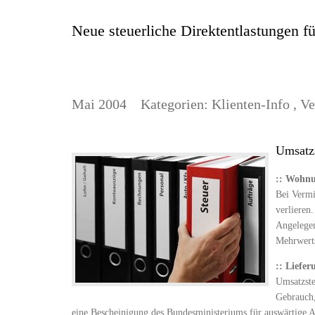
Neue steuerliche Direktentlastungen f
Mai 2004
Kategorien:
Klienten-Info
,
Ve
Umsatz
::
Wohnu
Bei Vermi
verlieren.
Angelegen
Mehrwerts
::
Liefer
Umsatzste
Gebrauch,
eine Bescheinigung des Bundesministeriums für auswärtige A