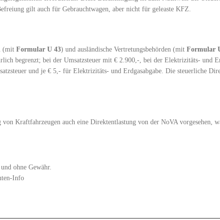
efreiung gilt auch für Gebrauchtwagen, aber nicht für geleaste KFZ.
n (mit
Formular U 43
) und ausländische Vertretungsbehörden (mit
Formular 
lich begrenzt; bei der Umsatzsteuer mit € 2.900,-, bei der Elektrizitäts- und 
tzsteuer und je € 5,- für Elektrizitäts- und Erdgasabgabe. Die steuerliche Dir
g von Kraftfahrzeugen auch eine Direktentlastung von der NoVA vorgesehen, wa
zt und ohne Gewähr.
nten-Info