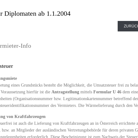
ür Diplomaten ab 1.1.2004
ZURÜC
rmieter-Info
steuer
ngsmiete
etung eines Grundstücks besteht die Möglichkeit, die Umsatzsteuer frei zu bel
 Voraussetzung hierfür ist die
Antragstellung
mittels
Formular U 46
dem eine
heiten (Organisationsnummer bzw. Legitimationskartennummer betreffend den 
teueridentifikationsnummer des Vermieters. Die Wärmelieferung durch den Verm
ung von Kraftfahrzeugen
uerfrei ist auch die Lieferung von Kraftfahrzeugen an in Österreich errichtete
 bzw. an Mitglieder der ausländischen Vertretungsbehörde für deren privaten Ge
ngelegenheiten erforderlich. Diese Bescheinigung ist zum Nachweis der Steue