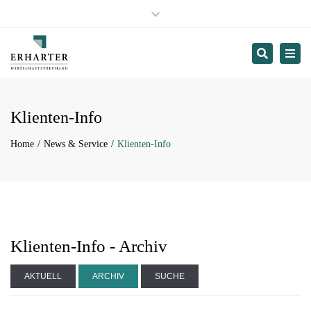
Hopfgarten:
+43 53 35 / 28 94
Close
Wörgl:
+43 53 32 / 70 290
top
Innsbruck:
+43 512 / 573 776
Search
Togg
bar
St.Johann in Tirol:
+43 53 52 / 216 28
navi
Termin buchen
Klienten-Info
Home
News & Service
Klienten-Info
Klienten-Info - Archiv
AKTUELL
ARCHIV
SUCHE