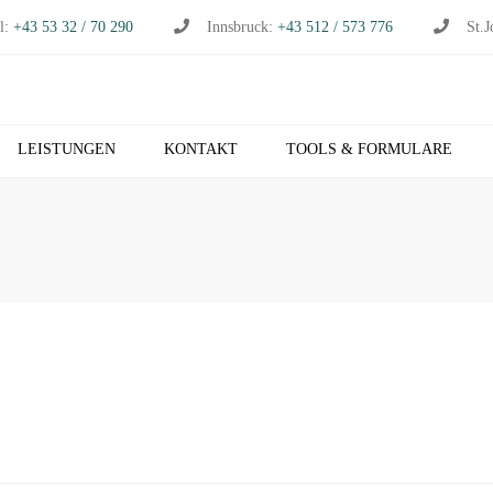
l:
+43 53 32 / 70 290
Innsbruck:
+43 512 / 573 776
St.J
LEISTUNGEN
KONTAKT
TOOLS & FORMULARE
CHHALTUNG
S
RTSCHAFTSPRÜFUNG
K
RTSCHAFTSBERATUNG
T
S
EUERBERATUNG
M
HNVERRECHNUNG
T
B NETZWERK