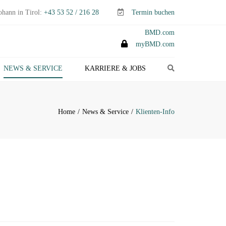
ohann in Tirol:
+43 53 52 / 216 28
Termin buchen
BMD.com
myBMD.com
Search
NEWS & SERVICE
KARRIERE & JOBS
TEUERTIPPS E-PAPER
LIENTEN-INFO
Home
News & Service
Klienten-Info
ERMINE ABGABEN- &
TEUERERKLÄRUNGEN
ANAGEMENT-INFO
HEMEN-INDEX