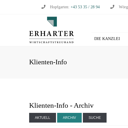
Hopfgarten:
+43 53 35 / 28 94
Wörg
DIE KANZLEI
BU
Klienten-Info
WI
WI
ST
LO
HL
Klienten-Info - Archiv
AKTUELL
ARCHIV
SUCHE