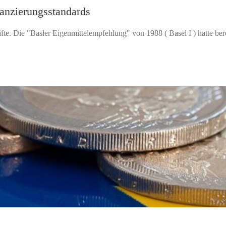
lanzierungsstandards
te. Die "Basler Eigenmittelempfehlung" von 1988 ( Basel I ) hatte berei