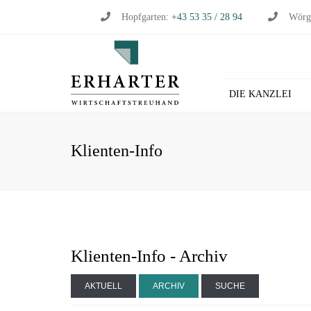
Hopfgarten:
+43 53 35 / 28 94
Wörg
DIE KANZLEI
BU
Klienten-Info
WI
WI
ST
LO
HL
Klienten-Info - Archiv
AKTUELL
ARCHIV
SUCHE