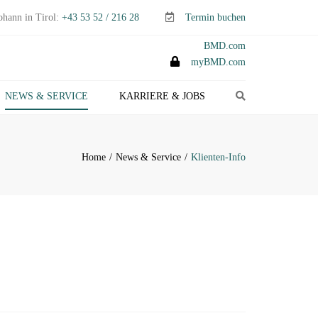
ohann in Tirol:
+43 53 52 / 216 28
Termin buchen
BMD.com
myBMD.com
Search
NEWS & SERVICE
KARRIERE & JOBS
TEUERTIPPS E-PAPER
LIENTEN-INFO
Home
News & Service
Klienten-Info
ERMINE ABGABEN- &
TEUERERKLÄRUNGEN
ANAGEMENT-INFO
HEMEN-INDEX