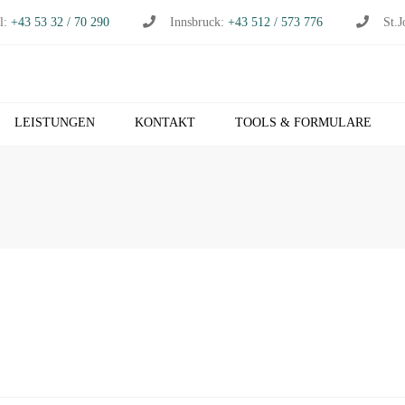
l:
+43 53 32 / 70 290
Innsbruck:
+43 512 / 573 776
St.J
LEISTUNGEN
KONTAKT
TOOLS & FORMULARE
CHHALTUNG
S
RTSCHAFTSPRÜFUNG
K
RTSCHAFTSBERATUNG
T
S
EUERBERATUNG
M
HNVERRECHNUNG
T
B NETZWERK