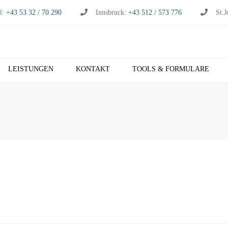
l:
+43 53 32 / 70 290
Innsbruck:
+43 512 / 573 776
St.J
LEISTUNGEN
KONTAKT
TOOLS & FORMULARE
CHHALTUNG
S
RTSCHAFTSPRÜFUNG
K
RTSCHAFTSBERATUNG
T
S
EUERBERATUNG
M
HNVERRECHNUNG
T
B NETZWERK