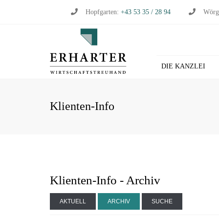
Hopfgarten:
+43 53 35 / 28 94
Wörg
DIE KANZLEI
BU
Klienten-Info
WI
WI
ST
LO
HL
Klienten-Info - Archiv
AKTUELL
ARCHIV
SUCHE