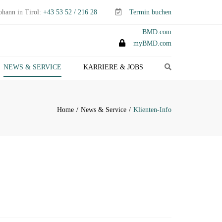
ohann in Tirol:
+43 53 52 / 216 28
Termin buchen
BMD.com
myBMD.com
Search
NEWS & SERVICE
KARRIERE & JOBS
TEUERTIPPS E-PAPER
LIENTEN-INFO
Home
News & Service
Klienten-Info
ERMINE ABGABEN- &
TEUERERKLÄRUNGEN
ANAGEMENT-INFO
HEMEN-INDEX