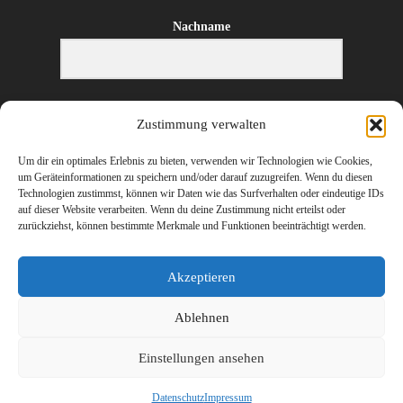
Nachname
E-Mail-Adresse
Zustimmung verwalten
Um dir ein optimales Erlebnis zu bieten, verwenden wir Technologien wie Cookies,
um Geräteinformationen zu speichern und/oder darauf zuzugreifen. Wenn du diesen
Technologien zustimmst, können wir Daten wie das Surfverhalten oder eindeutige IDs
ANMELDEN
auf dieser Website verarbeiten. Wenn du deine Zustimmung nicht erteilst oder
zurückziehst, können bestimmte Merkmale und Funktionen beeinträchtigt werden.
Akzeptieren
Ablehnen
©
2026 Erharter Wirtschaftstreuhand – Ihr Steuerberater und Wirtschaftsprüfer
Einstellungen ansehen
in Hopfgarten, St. Johann in Tirol (Kitzbühel), Wörgl (Kufstein) und
Innsbruck
Datenschutz
Impressum