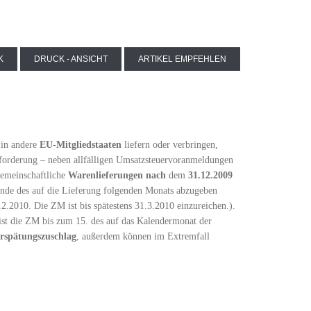
K
DRUCK - ANSICHT
ARTIKEL EMPFEHLEN
 in andere
EU-Mitgliedstaaten
liefern oder verbringen,
nforderung – neben allfälligen Umsatzsteuervoranmeldungen
gemeinschaftliche
Warenlieferungen
nach
dem
31.12.2009
nde des auf die Lieferung folgenden Monats abzugeben
2.2010. Die ZM ist bis spätestens 31.3.2010 einzureichen.).
/ist die ZM bis zum 15. des auf das Kalendermonat der
rspätungszuschlag
, außerdem können im Extremfall