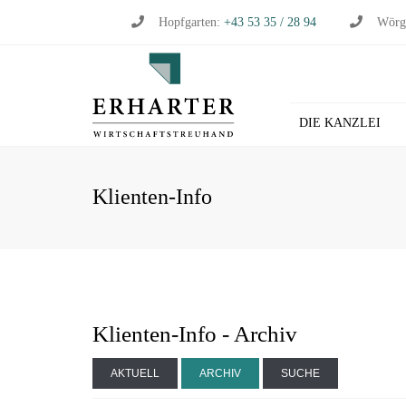
Hopfgarten:
+43 53 35 / 28 94
Wörg
DIE KANZLEI
BU
Klienten-Info
WI
WI
ST
LO
HL
Klienten-Info - Archiv
AKTUELL
ARCHIV
SUCHE