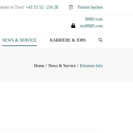
ohann in Tirol:
+43 53 52 / 216 28
Termin buchen
BMD.com
myBMD.com
Search
NEWS & SERVICE
KARRIERE & JOBS
TEUERTIPPS E-PAPER
LIENTEN-INFO
Home
News & Service
Klienten-Info
ERMINE ABGABEN- &
TEUERERKLÄRUNGEN
ANAGEMENT-INFO
HEMEN-INDEX