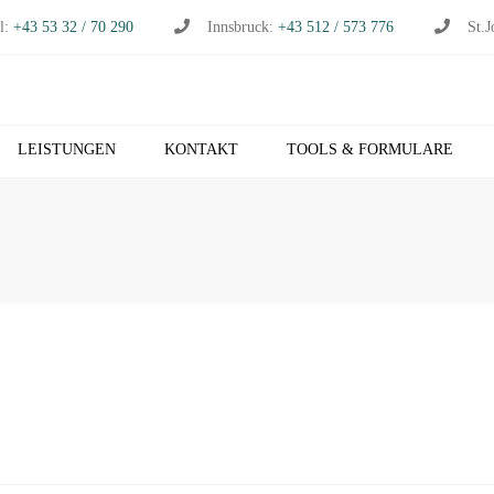
l:
+43 53 32 / 70 290
Innsbruck:
+43 512 / 573 776
St.J
LEISTUNGEN
KONTAKT
TOOLS & FORMULARE
CHHALTUNG
S
RTSCHAFTSPRÜFUNG
K
RTSCHAFTSBERATUNG
T
S
EUERBERATUNG
M
HNVERRECHNUNG
T
B NETZWERK