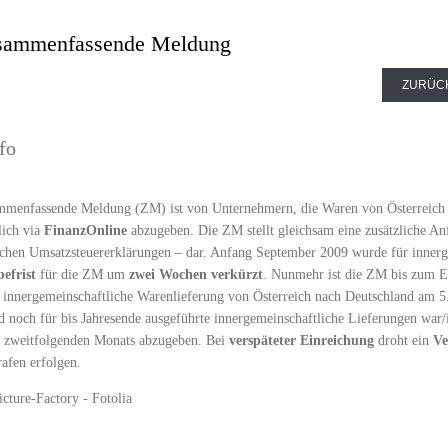
Zusammenfassende Meldung
ZURÜC
fo
mmenfassende Meldung (ZM) ist von Unternehmern, die Waren von Österreich
lich via
FinanzOnline
abzugeben. Die ZM stellt gleichsam eine zusätzliche A
ichen Umsatzsteuererklärungen – dar. Anfang September 2009 wurde für inner
efrist
für die ZM um
zwei Wochen verkürzt
. Nunmehr ist die ZM bis zum E
: innergemeinschaftliche Warenlieferung von Österreich nach Deutschland am 5.
d noch für bis Jahresende ausgeführte innergemeinschaftliche Lieferungen war
 zweitfolgenden Monats abzugeben. Bei
verspäteter Einreichung
droht ein
Ve
afen erfolgen.
icture-Factory - Fotolia