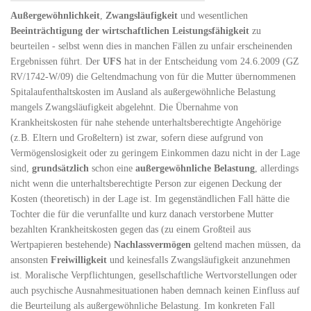
Außergewöhnlichkeit
,
Zwangsläufigkeit
und wesentlichen
Beeinträchtigung der wirtschaftlichen Leistungsfähigkeit
zu
beurteilen - selbst wenn dies in manchen Fällen zu unfair erscheinenden
Ergebnissen führt. Der
UFS
hat in der Entscheidung vom 24.6.2009 (GZ
RV/1742-W/09) die Geltendmachung von für die Mutter übernommenen
Spitalaufenthaltskosten im Ausland als außergewöhnliche Belastung
mangels Zwangsläufigkeit abgelehnt. Die Übernahme von
Krankheitskosten für nahe stehende unterhaltsberechtigte Angehörige
(z.B. Eltern und Großeltern) ist zwar, sofern diese aufgrund von
Vermögenslosigkeit oder zu geringem Einkommen dazu nicht in der Lage
sind,
grundsätzlich
schon eine
außergewöhnliche Belastung
, allerdings
nicht wenn die unterhaltsberechtigte Person zur eigenen Deckung der
Kosten (theoretisch) in der Lage ist. Im gegenständlichen Fall hätte die
Tochter die für die verunfallte und kurz danach verstorbene Mutter
bezahlten Krankheitskosten gegen das (zu einem Großteil aus
Wertpapieren bestehende)
Nachlassvermögen
geltend machen müssen, da
ansonsten
Freiwilligkeit
und keinesfalls Zwangsläufigkeit anzunehmen
ist. Moralische Verpflichtungen, gesellschaftliche Wertvorstellungen oder
auch psychische Ausnahmesituationen haben demnach keinen Einfluss auf
die Beurteilung als außergewöhnliche Belastung. Im konkreten Fall