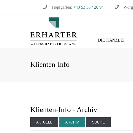
Hopfgarten:
+43 53 35 / 28 94
Wörg
DIE KANZLEI
BU
Klienten-Info
WI
WI
ST
LO
HL
Klienten-Info - Archiv
AKTUELL
ARCHIV
SUCHE