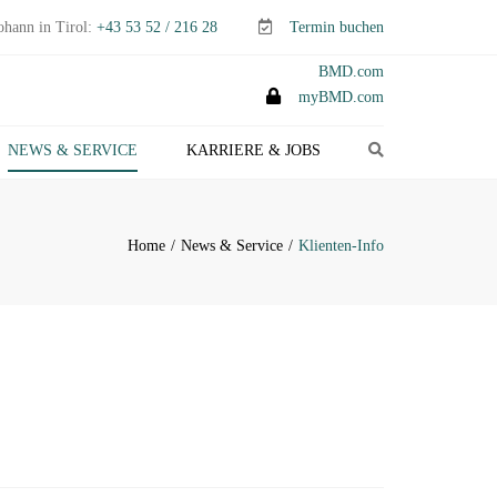
ohann in Tirol:
+43 53 52 / 216 28
Termin buchen
BMD.com
myBMD.com
Search
NEWS & SERVICE
KARRIERE & JOBS
TEUERTIPPS E-PAPER
LIENTEN-INFO
Home
News & Service
Klienten-Info
ERMINE ABGABEN- &
TEUERERKLÄRUNGEN
ANAGEMENT-INFO
HEMEN-INDEX