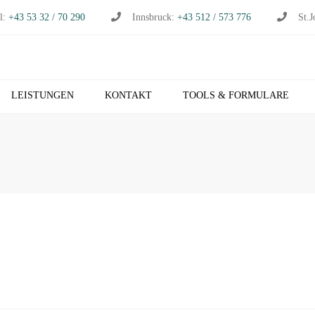
l:
+43 53 32 / 70 290
Innsbruck:
+43 512 / 573 776
St.J
LEISTUNGEN
KONTAKT
TOOLS & FORMULARE
CHHALTUNG
S
RTSCHAFTSPRÜFUNG
K
RTSCHAFTSBERATUNG
T
S
EUERBERATUNG
M
HNVERRECHNUNG
T
B NETZWERK