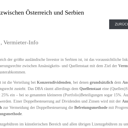
wischen Österreich und Serbien
ZURÜC
,
Vermieter-Info
eich der größte ausländische Investor in Serbien ist, ist das voraussichtliche I
uerungsrechte zwischen Ansässigkeits- und Quellenstaat mit dem Ziel der
Verm
sterabkommen.
t ist die Verteilung bei
Konzerndividenden
, bei denen
grundsätzlich
dem
Ans
ngsrecht zusteht. Das DBA räumt allerdings dem
Quellenstaat
eine (Quellen)S
 25% ein – bei so genannten kleineren (Portfolio)Beteiligungen sogar 15%. 
 werden. Einer Doppelbesteuerung auf Dividenden und Zinsen wird mit der
An
ch
zur Vermeidung der Doppelbesteuerung die
Befreiungsmethode
mit Progres
ungsmethode
.
nzgebühren im künstlerischen Bereich und allen übrigen Lizenzgebühren zu un