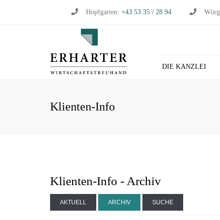
Hopfgarten:
+43 53 35 / 28 94
Wörg
DIE KANZLEI
BU
Klienten-Info
WI
WI
ST
LO
HL
Klienten-Info - Archiv
AKTUELL
ARCHIV
SUCHE