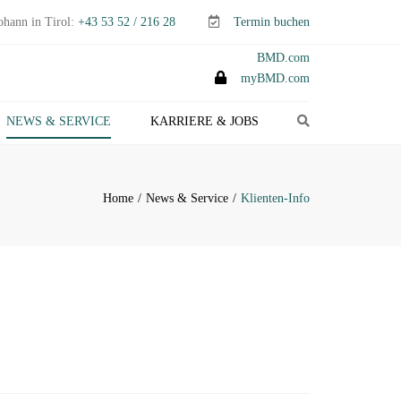
ohann in Tirol:
+43 53 52 / 216 28
Termin buchen
BMD.com
myBMD.com
Search
NEWS & SERVICE
KARRIERE & JOBS
TEUERTIPPS E-PAPER
LIENTEN-INFO
Home
News & Service
Klienten-Info
ERMINE ABGABEN- &
TEUERERKLÄRUNGEN
ANAGEMENT-INFO
HEMEN-INDEX