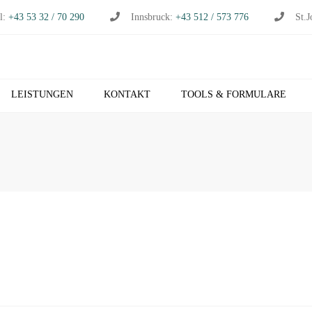
l:
+43 53 32 / 70 290
Innsbruck:
+43 512 / 573 776
St.J
LEISTUNGEN
KONTAKT
TOOLS & FORMULARE
CHHALTUNG
S
RTSCHAFTSPRÜFUNG
K
RTSCHAFTSBERATUNG
T
S
EUERBERATUNG
M
HNVERRECHNUNG
T
B NETZWERK