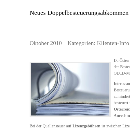
Neues Doppelbesteuerungsabkommen z
Oktober 2010
Kategorien:
Klienten-Info
Da Österr
der Beste
OECD-Mu
Interessan
Besteueru
zumindest
besteuert
Österrei
Anrechn
Bei der Quellensteuer auf
Lizenzgebühren
ist zwischen Lize