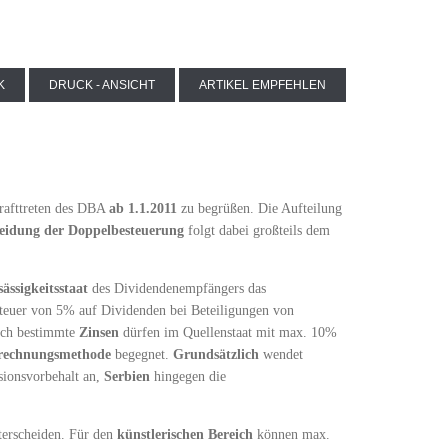
K
DRUCK - ANSICHT
ARTIKEL EMPFEHLEN
nkrafttreten des DBA
ab 1.1.2011
zu begrüßen. Die Aufteilung
eidung der Doppelbesteuerung
folgt dabei großteils dem
ässigkeitsstaat
des Dividendenempfängers das
teuer von 5% auf Dividenden bei Beteiligungen von
Auch bestimmte
Zinsen
dürfen im Quellenstaat mit max. 10%
rechnungsmethode
begegnet.
Grundsätzlich
wendet
sionsvorbehalt an,
Serbien
hingegen die
terscheiden. Für den
künstlerischen Bereich
können max.