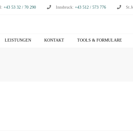
l:
+43 53 32 / 70 290
Innsbruck:
+43 512 / 573 776
St.J
LEISTUNGEN
KONTAKT
TOOLS & FORMULARE
CHHALTUNG
S
RTSCHAFTSPRÜFUNG
K
RTSCHAFTSBERATUNG
T
S
EUERBERATUNG
M
HNVERRECHNUNG
T
B NETZWERK