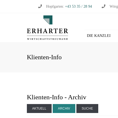
Hopfgarten:
+43 53 35 / 28 94
Wörg
DIE KANZLEI
BU
Klienten-Info
WI
WI
ST
LO
HL
Klienten-Info - Archiv
AKTUELL
ARCHIV
SUCHE