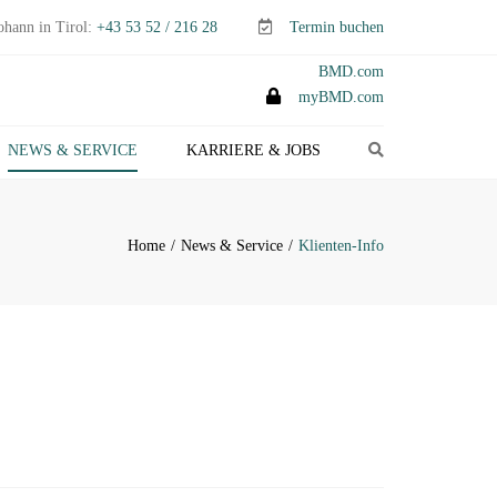
ohann in Tirol:
+43 53 52 / 216 28
Termin buchen
BMD.com
myBMD.com
Search
NEWS & SERVICE
KARRIERE & JOBS
TEUERTIPPS E-PAPER
LIENTEN-INFO
Home
News & Service
Klienten-Info
ERMINE ABGABEN- &
TEUERERKLÄRUNGEN
ANAGEMENT-INFO
HEMEN-INDEX