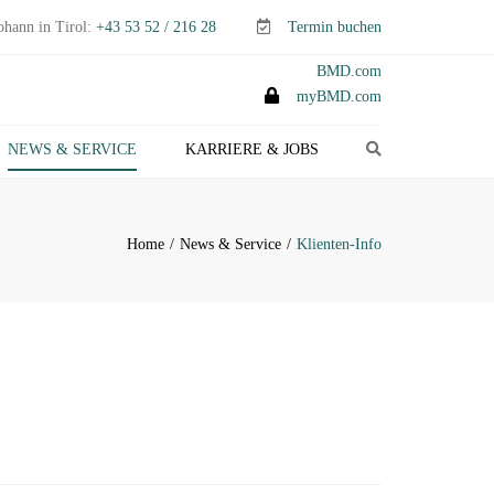
ohann in Tirol:
+43 53 52 / 216 28
Termin buchen
BMD.com
myBMD.com
Search
NEWS & SERVICE
KARRIERE & JOBS
TEUERTIPPS E-PAPER
LIENTEN-INFO
Home
News & Service
Klienten-Info
ERMINE ABGABEN- &
TEUERERKLÄRUNGEN
ANAGEMENT-INFO
HEMEN-INDEX