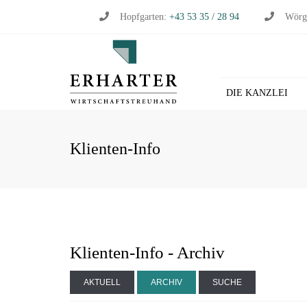
Hopfgarten:
+43 53 35 / 28 94
Wörg
DIE KANZLEI
BU
Klienten-Info
WI
WI
ST
LO
HL
Klienten-Info - Archiv
AKTUELL
ARCHIV
SUCHE