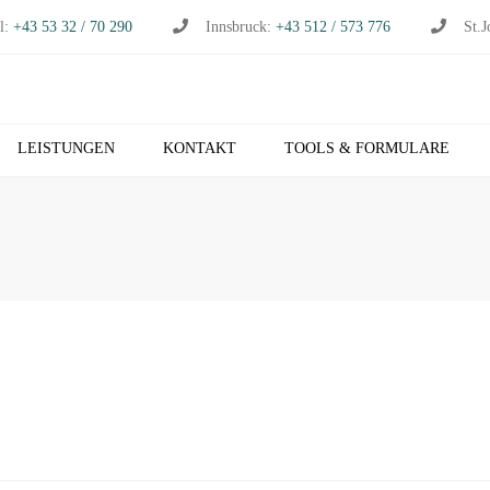
l:
+43 53 32 / 70 290
Innsbruck:
+43 512 / 573 776
St.J
LEISTUNGEN
KONTAKT
TOOLS & FORMULARE
CHHALTUNG
S
RTSCHAFTSPRÜFUNG
K
RTSCHAFTSBERATUNG
T
S
EUERBERATUNG
M
HNVERRECHNUNG
T
B NETZWERK