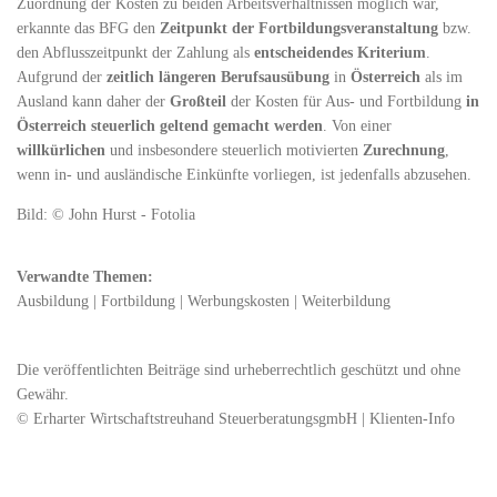
Zuordnung der Kosten zu beiden Arbeitsverhältnissen möglich war,
erkannte das BFG den
Zeitpunkt der Fortbildungsveranstaltung
bzw.
den Abflusszeitpunkt der Zahlung als
entscheidendes Kriterium
.
Aufgrund der
zeitlich längeren Berufsausübung
in
Österreich
als im
Ausland kann daher der
Großteil
der Kosten für Aus- und Fortbildung
in
Österreich steuerlich geltend
gemacht werden
. Von einer
willkürlichen
und insbesondere steuerlich motivierten
Zurechnung
,
wenn in- und ausländische Einkünfte vorliegen, ist jedenfalls abzusehen.
Bild: © John Hurst - Fotolia
Verwandte Themen:
Ausbildung
|
Fortbildung
|
Werbungskosten
|
Weiterbildung
Die veröffentlichten Beiträge sind urheberrechtlich geschützt und ohne
Gewähr.
© Erharter Wirtschaftstreuhand SteuerberatungsgmbH | Klienten-Info