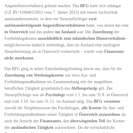
Angestelltenverhältnis) geltend machen. Das
BFG
hatte sich unlängst
(GZ RV/1100403/2012 vom 7. Jänner 2015) mit einem Sachverhalt
auseinanderzusetzen, in dem ein Steuerpflichtiger
zwei
aufeinanderfolgende Angestelltenverhältnisse
hatte, von denen das eine
in Österreich
und das andere
im Ausland
war. Die
Zuordnung
der
Fortbildungskosten
ausschließlich zum inländischen Dienstverhältnis
–
möglicherweise dadurch mitbedingt, dass im Ausland eine niedrigere
Steuerbelastung als in Österreich vorherrscht – wurde vom
Finanzamt
nicht
anerkannt
.
Das BFG ging in seiner Entscheidungsfindung davon aus, dass für die
Zuordnung von Werbungskosten
wie etwa Aus- und
Fortbildungsmaßnahmen im Zusammenhang mit der ausgeübten
beruflichen Tätigkeit grundsätzlich das
Abflussprinzip
gilt. Der
Steuerpflichtige war als
Psychologe
vom 1.1. bis zum 31.8. in Österreich
und vom 1.10. bis zum 31.12. im Ausland tätig. Das
BFG verneinte
sowohl die Vorgehensweise des Psychologen,
alle Kosten
für Aus- und
Fortbildungsmaßnahmen seiner Tätigkeit in
Österreich zuzuordnen
als
auch die Ansicht des
Finanzamts
, den
überwiegenden Teil
der Kosten
der
ausländischen
Tätigkeit
zuzurechnen. Da die wirtschaftliche