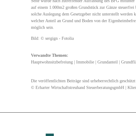
Seite würde nach zutreffender Auffassung des BFG mitunter
auf einem 1.000m2 großen Grundstück zur Gänze steuerfrei b
solche Auslegung dem Gesetzgeber nicht unterstellt werden 
welcher Anteil an Grund und Boden von der Eigenheimbefreiu
möglich sein.
Bild: © sergign - Fotolia
Verwandte Themen:
Hauptwohnsitzbefreiung
|
Immobilie
|
Grundanteil
|
Grundfl
Die veröffentlichten Beiträge sind urheberrechtlich geschüt
© Erharter Wirtschaftstreuhand SteuerberatungsgmbH | Klie