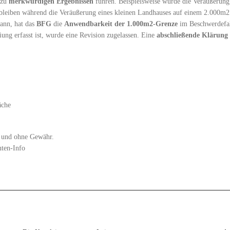
 zu
merkwürdigen Ergebnissen
führen. Beispielsweise würde die Veräußerung 
leiben während die Veräußerung eines kleinen Landhauses auf einem 2.000m2 g
kann, hat das
BFG
die
Anwendbarkeit der 1.000m2-Grenze
im Beschwerdefa
ng erfasst ist, wurde eine Revision zugelassen. Eine
abschließende Klärung
äche
zt und ohne Gewähr.
nten-Info