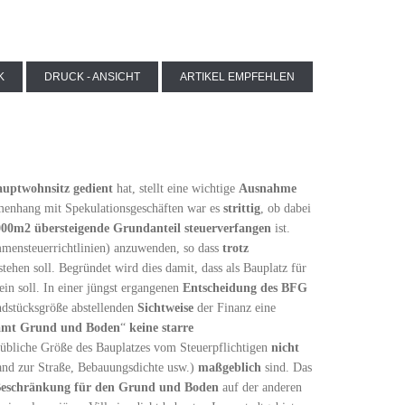
K
DRUCK - ANSICHT
ARTIKEL EMPFEHLEN
uptwohnsitz
gedient
hat, stellt eine wichtige
Ausnahme
enhang mit Spekulationsgeschäften war es
strittig
, ob dabei
000m2 übersteigende Grundanteil steuerverfangen
ist.
ensteuerrichtlinien) anzuwenden, so dass
trotz
tehen soll. Begründet wird dies damit, dass als Bauplatz für
in soll. In einer jüngst ergangenen
Entscheidung des BFG
undstücksgröße abstellenden
Sichtweise
der Finanz eine
amt Grund und Boden
“
keine starre
sübliche Größe des Bauplatzes vom Steuerpflichtigen
nicht
and zur Straße, Bebauungsdichte usw.)
maßgeblich
sind. Das
eschränkung für den Grund und Boden
auf der anderen