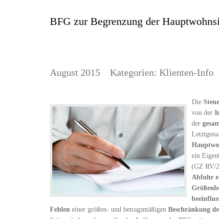
BFG zur Begrenzung der Hauptwohnsi
August 2015
Kategorien:
Klienten-Info
Die
Steu
von der
I
der
gesam
Letztgena
Hauptwoh
ein Eigen
(GZ RV/2
Abfuhr er
Größenb
beeinflu
Fehlen
einer größen- und betragsmäßigen
Beschränkung de