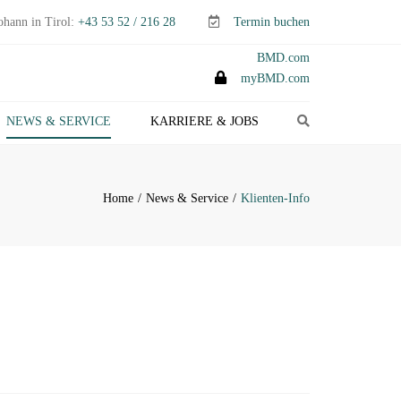
ohann in Tirol:
+43 53 52 / 216 28
Termin buchen
BMD.com
myBMD.com
Search
NEWS & SERVICE
KARRIERE & JOBS
TEUERTIPPS E-PAPER
LIENTEN-INFO
Home
News & Service
Klienten-Info
ERMINE ABGABEN- &
TEUERERKLÄRUNGEN
ANAGEMENT-INFO
HEMEN-INDEX