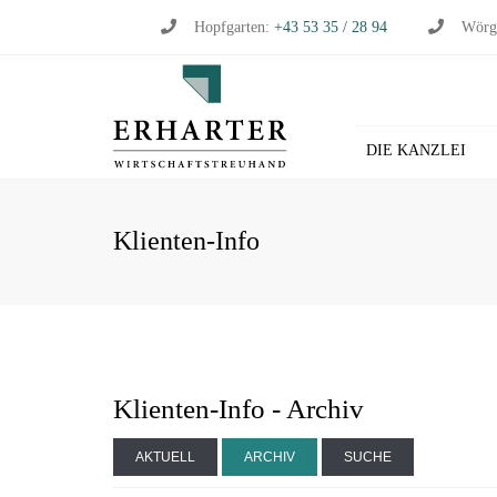
Hopfgarten:
+43 53 35 / 28 94
Wörg
DIE KANZLEI
BU
Klienten-Info
WI
WI
ST
LO
HL
Klienten-Info - Archiv
AKTUELL
ARCHIV
SUCHE