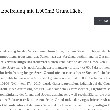
tzbefreiung mit 1.000m2 Grundfläche
ZURÜC
erbefreiung
für den Verkauf einer
Immobilie
, die dem Steuerpflichtigen als
Ha
mmobilienertragsteuer
dar. Schon nach der Vorgängerbestimmung im Zusamm
te Veräußerungserlös steuerfrei
bleiben kann oder ob der eine Größe von
1.
nnte Begrenzung ist nach Ansicht der
Finanzverwaltung
(Rz 6634 der Einkomm
nsitzbefreiung bei größeren Grundstücken
eine
teilweise Steuerpflicht
bes
heim üblicherweise eine Grundstückgröße von maximal 1.000m2 erforderlich se
101044/2014 vom 17.4.2015) wurde dieser
pauschalen
, lediglich auf die Gr
teilt
. Nach Auffassung des BFG kann mit dem Gesetzesbegriff „
Eigenheim s
eschränkung
des Grund und Bodens gemeint sein, weil regelmäßig für die ort
ssbare Faktoren
(z.B. die Ausmaße des Grundstücks, der vorgeschriebene Abst
s Gebäudeteiles
auf der einen Seite und die Existenz einer
umfangmäßigen B