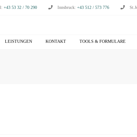
l:
+43 53 32 / 70 290
Innsbruck:
+43 512 / 573 776
St.J
LEISTUNGEN
KONTAKT
TOOLS & FORMULARE
CHHALTUNG
S
RTSCHAFTSPRÜFUNG
K
RTSCHAFTSBERATUNG
T
S
EUERBERATUNG
M
HNVERRECHNUNG
T
B NETZWERK