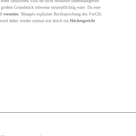
einer luxuriösen Villa im dicht bebauten Innenstadtgebiet
roßen Grundstück teilweise steuerpflichtig wäre. Da eine
ll
verneint
. Mangels expliziter Rechtsprechung des VwGH,
wird daher wieder einmal erst durch ein
Höchstgericht