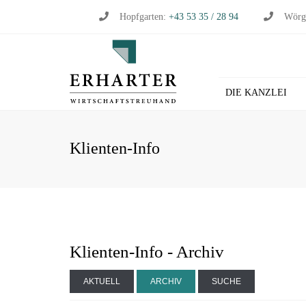
Hopfgarten:
+43 53 35 / 28 94
Wörg
DIE KANZLEI
BU
Klienten-Info
WI
WI
ST
LO
HL
Klienten-Info - Archiv
AKTUELL
ARCHIV
SUCHE