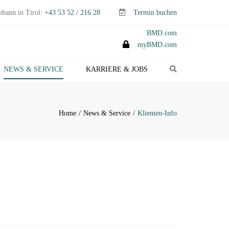
ohann in Tirol:
+43 53 52 / 216 28
Termin buchen
BMD.com
myBMD.com
Search
NEWS & SERVICE
KARRIERE & JOBS
TEUERTIPPS E-PAPER
LIENTEN-INFO
Home
News & Service
Klienten-Info
ERMINE ABGABEN- &
TEUERERKLÄRUNGEN
ANAGEMENT-INFO
HEMEN-INDEX