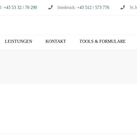
l:
+43 53 32 / 70 290
Innsbruck:
+43 512 / 573 776
St.J
LEISTUNGEN
KONTAKT
TOOLS & FORMULARE
CHHALTUNG
S
RTSCHAFTSPRÜFUNG
K
RTSCHAFTSBERATUNG
T
S
EUERBERATUNG
M
HNVERRECHNUNG
T
B NETZWERK