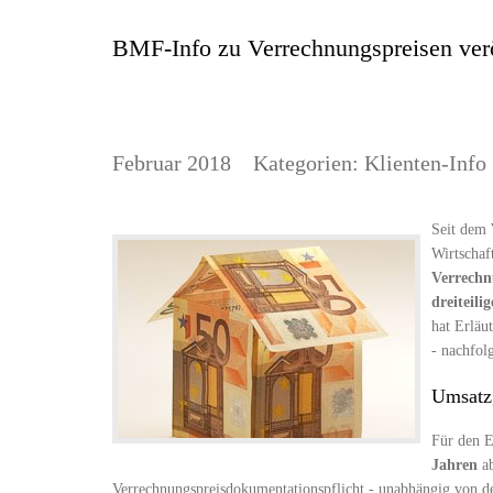
BMF-Info zu Verrechnungspreisen verö
Februar 2018
Kategorien:
Klienten-Info
Seit dem
Wirtschaf
Verrechn
dreiteil
hat Erläu
- nachfol
Umsatzg
Für den E
Jahren
ab
Verrechnungspreisdokumentationspflicht - unabhängig von de