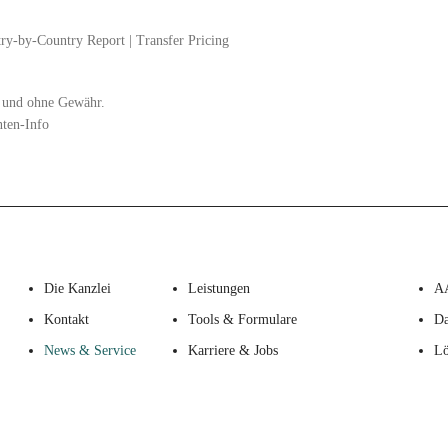
ry-by-Country Report
|
Transfer Pricing
zt und ohne Gewähr.
nten-Info
Die Kanzlei
Leistungen
A
Kontakt
Tools & Formulare
Da
News & Service
Karriere & Jobs
Lö