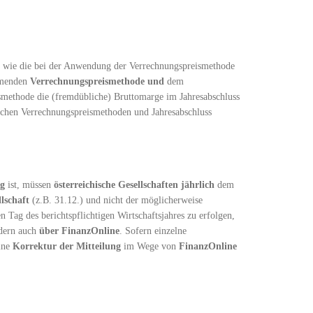
, wie die bei der Anwendung der Verrechnungspreismethode
mmenden
Verrechnungspreismethode
und
dem
ismethode die (fremdübliche) Bruttomarge im Jahresabschluss
chen Verrechnungspreismethoden und Jahresabschluss
ig
ist, müssen
österreichische
Gesellschaften
jährlich
dem
lschaft
(z.B. 31.12.) und nicht der möglicherweise
n Tag des berichtspflichtigen Wirtschaftsjahres zu erfolgen,
ndern auch
über FinanzOnline
. Sofern einzelne
eine
Korrektur der Mitteilung
im Wege von
FinanzOnline