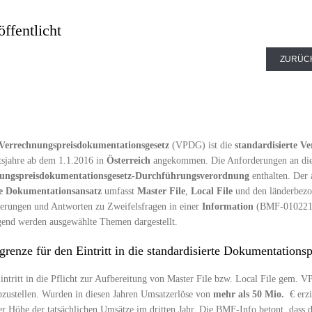
ffentlicht
ZURÜC
Verrechnungspreisdokumentationsgesetz
(VPDG) ist die
standardisierte
Ve
tsjahre ab dem 1.1.2016 in
Österreich
angekommen. Die Anforderungen an die 
ungspreisdokumentationsgesetz-Durchführungsverordnung
enthalten. Der
ige Dokumentationsansatz
umfasst
Master File
,
Local File
und den länderbezo
terungen und Antworten zu Zweifelsfragen in einer
Information
(BMF-010221/
gend werden ausgewählte Themen dargestellt.
renze für den Eintritt in die standardisierte Dokumentationsp
intritt in die Pflicht zur Aufbereitung von Master File bzw. Local File gem. V
zustellen. Wurden in diesen Jahren Umsatzerlöse von
mehr als 50 Mio.
€ erzi
r Höhe der tatsächlichen Umsätze im dritten Jahr. Die BMF-Info betont, dass 