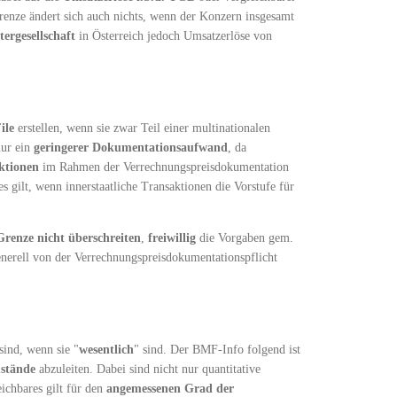
renze ändert sich auch nichts, wenn der Konzern insgesamt
ergesellschaft
in Österreich jedoch Umsatzerlöse von
ile
erstellen, wenn sie zwar Teil einer multinationalen
nur ein
geringerer Dokumentationsaufwand
, da
aktionen
im Rahmen der Verrechnungspreisdokumentation
es gilt, wenn innerstaatliche Transaktionen die Vorstufe für
renze nicht überschreiten
,
freiwillig
die Vorgaben gem.
erell von der Verrechnungspreisdokumentationspflicht
ind, wenn sie "
wesentlich
" sind. Der BMF-Info folgend ist
stände
abzuleiten. Dabei sind nicht nur quantitative
chbares gilt für den
angemessenen Grad der