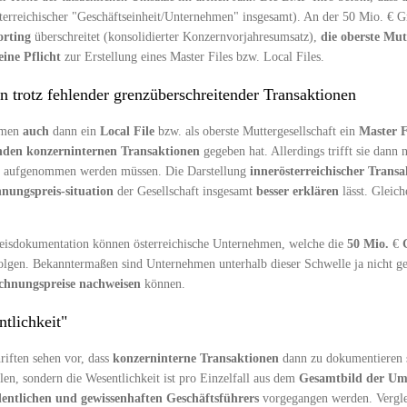
sterreichischer "Geschäftseinheit/Unternehmen" insgesamt). An der 50 Mio. € G
rting
überschreitet (konsolidierter Konzernvorjahresumsatz),
die oberste Mutt
eine Pflicht
zur Erstellung eines Master Files bzw. Local Files.
n trotz fehlender grenzüberschreitender Transaktionen
hmen
auch
dann ein
Local File
bzw. als oberste Muttergesellschaft ein
Master F
enden konzerninternen Transaktionen
gegeben hat. Allerdings trifft sie dann 
File aufgenommen werden müssen. Die Darstellung
innerösterreichischer Trans
nungspreis-situation
der Gesellschaft insgesamt
besser erklären
lässt. Gleich
preisdokumentation können österreichische Unternehmen, welche die
50 Mio.
€
G
en. Bekanntermaßen sind Unternehmen unterhalb dieser Schwelle ja nicht gen
chnungspreise
nachweisen
können.
tlichkeit"
riften sehen vor, dass
konzerninterne
Transaktionen
dann zu dokumentieren s
len, sondern die Wesentlichkeit ist pro Einzelfall aus dem
Gesamtbild der Um
entlichen und gewissenhaften Geschäftsführers
vorgegangen werden. Verglei