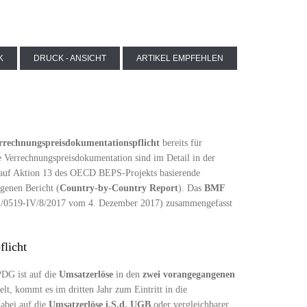
K
DRUCK - ANSICHT
ARTIKEL EMPFEHLEN
rrechnungspreisdokumentationspflicht
bereits für
Verrechnungspreisdokumentation sind im Detail in der
 auf Aktion 13 des OECD BEPS-Projekts basierende
genen Bericht (
Country-by-Country Report
). Das
BMF
0519-IV/8/2017 vom 4. Dezember 2017) zusammengefasst
flicht
PDG ist auf die
Umsatzerlöse
in den
zwei vorangegangenen
elt, kommt es im dritten Jahr zum Eintritt in die
dabei auf die
Umsatzerlöse i.S.d. UGB
oder vergleichbarer