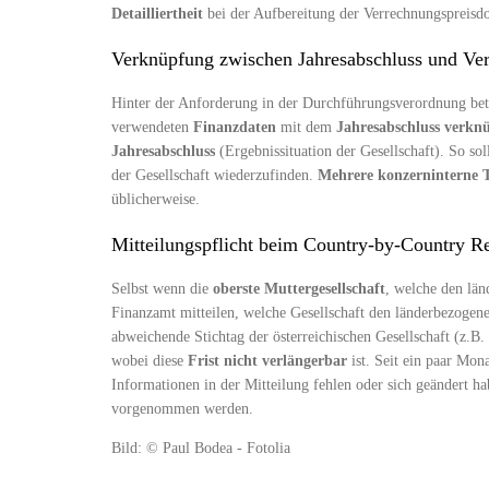
Detailliertheit
bei der Aufbereitung der Verrechnungspreisd
Verknüpfung zwischen Jahresabschluss und Ve
Hinter der Anforderung in der Durchführungsverordnung be
verwendeten
Finanzdaten
mit dem
Jahresabschluss
verknü
Jahresabschluss
(Ergebnissituation der Gesellschaft). So so
der Gesellschaft wiederzufinden.
Mehrere konzerninterne 
üblicherweise.
Mitteilungspflicht beim Country-by-Country Re
Selbst wenn die
oberste Muttergesellschaft
, welche den län
Finanzamt mitteilen, welche Gesellschaft den länderbezogenen
abweichende Stichtag der österreichischen Gesellschaft (z.B. 
wobei diese
Frist
nicht verlängerbar
ist. Seit ein paar Mon
Informationen in der Mitteilung fehlen oder sich geändert h
vorgenommen werden.
Bild: © Paul Bodea - Fotolia