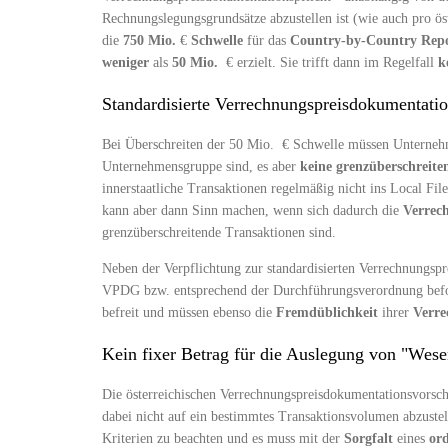
Rechnungslegungsgrundsätze abzustellen ist (wie auch pro ö
die
750 Mio.
€
Schwelle
für das
Country-by-Country Repo
weniger
als
50 Mio.
€ erzielt. Sie trifft dann im Regelfall
k
Standardisierte Verrechnungspreisdokumentatio
Bei Überschreiten der 50 Mio. € Schwelle müssen Unterne
Unternehmensgruppe sind, es aber
keine grenzüberschreit
innerstaatliche Transaktionen regelmäßig nicht ins Local 
kann aber dann Sinn machen, wenn sich dadurch die
Verrech
grenzüberschreitende Transaktionen sind.
Neben der Verpflichtung zur standardisierten Verrechnungs
VPDG bzw. entsprechend der Durchführungsverordnung befolg
befreit und müssen ebenso die
Fremdüblichkeit
ihrer
Verre
Kein fixer Betrag für die Auslegung von "Wesen
Die österreichischen Verrechnungspreisdokumentationsvorsch
dabei nicht auf ein bestimmtes Transaktionsvolumen abzustel
Kriterien zu beachten und es muss mit der
Sorgfalt
eines
ord