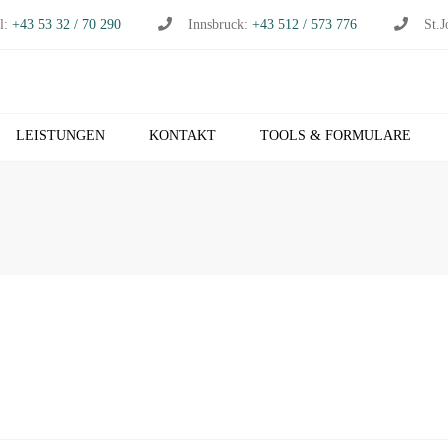
l:
+43 53 32 / 70 290
Innsbruck:
+43 512 / 573 776
St.J
LEISTUNGEN
KONTAKT
TOOLS & FORMULARE
CHHALTUNG
S
RTSCHAFTSPRÜFUNG
K
RTSCHAFTSBERATUNG
T
S
EUERBERATUNG
M
HNVERRECHNUNG
T
B NETZWERK