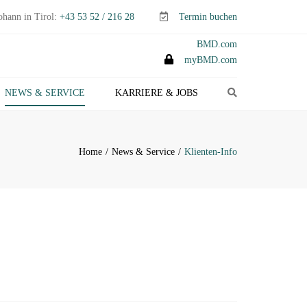
ohann in Tirol:
+43 53 52 / 216 28
Termin buchen
BMD.com
myBMD.com
Search
NEWS & SERVICE
KARRIERE & JOBS
TEUERTIPPS E-PAPER
LIENTEN-INFO
Home
News & Service
Klienten-Info
ERMINE ABGABEN- &
TEUERERKLÄRUNGEN
ANAGEMENT-INFO
HEMEN-INDEX