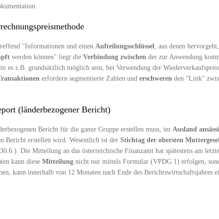
okumentation.
rrechnungspreismethode
treffend "Informationen und einen
Aufteilungsschlüssel
, aus denen hervorgeht
pft
werden können" liegt die
Verbindung
zwischen
der zur Anwendung ko
llte es z.B. grundsätzlich möglich sein, bei Verwendung der Wiederverkaufspre
Transaktionen
erfordern segmentierte Zahlen und
erschweren
den "Link" zwis
port (länderbezogener Bericht)
derbezogenen Bericht für die ganze Gruppe erstellen muss, im
Ausland
ansäss
 Bericht erstellen wird. Wesentlich ist der
Stichtag der obersten Muttergesel
30.6.). Die Mitteilung an das österreichische Finanzamt hat spätestens am letzte
aten kann diese
Mitteilung
nicht nur mittels Formular (VPDG 1) erfolgen, so
aben, kann innerhalb von 12 Monaten nach Ende des Berichtswirtschaftsjahres 