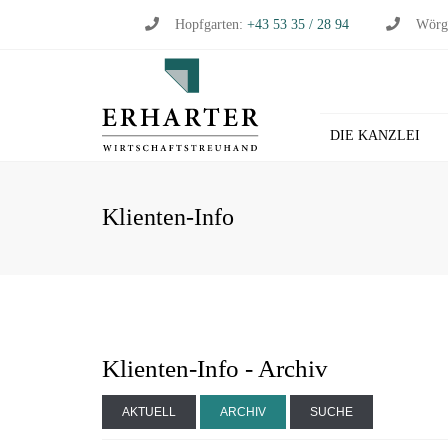
Hopfgarten:
+43 53 35 / 28 94
Wörg
DIE KANZLEI
BU
Klienten-Info
WI
WI
ST
LO
HL
Klienten-Info - Archiv
AKTUELL
ARCHIV
SUCHE