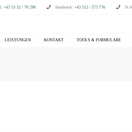
l:
+43 53 32 / 70 290
Innsbruck:
+43 512 / 573 776
St.J
LEISTUNGEN
KONTAKT
TOOLS & FORMULARE
CHHALTUNG
S
RTSCHAFTSPRÜFUNG
K
RTSCHAFTSBERATUNG
T
S
EUERBERATUNG
M
HNVERRECHNUNG
T
B NETZWERK