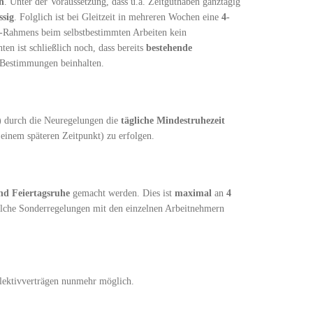
n
. Unter der Voraussetzung, dass u.a. Zeitguthaben ganztägig
ssig
. Folglich ist bei Gleitzeit in mehreren Wochen eine
4-
t-Rahmens beim selbstbestimmten Arbeiten kein
en ist schließlich noch, dass bereits
bestehende
e Bestimmungen beinhalten.
) durch die Neuregelungen die
tägliche Mindestruhezeit
 einem späteren Zeitpunkt) zu erfolgen.
d Feiertagsruhe
gemacht werden. Dies ist
maximal
an
4
solche Sonderregelungen mit den einzelnen Arbeitnehmern
lektivverträgen nunmehr möglich.