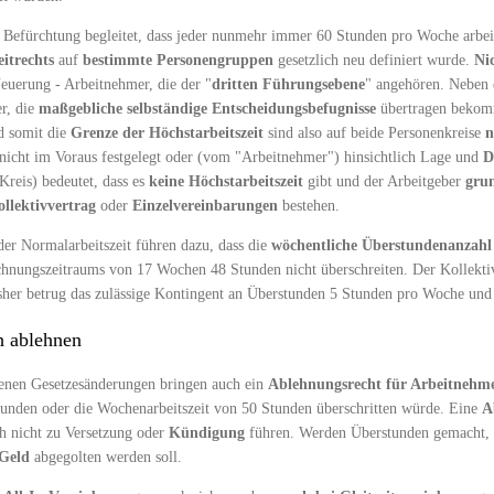
Befürchtung begleitet, dass jeder nunmehr immer 60 Stunden pro Woche arbeite
itrechts
auf
bestimmte Personengruppen
gesetzlich neu definiert wurde.
Ni
euerung - Arbeitnehmer, die der "
dritten Führungsebene
" angehören. Neben 
r, die
maßgebliche selbständige Entscheidungsbefugnisse
übertragen bekomm
nd somit die
Grenze der Höchstarbeitszeit
sind also auf beide Personenkreise
n
nicht im Voraus festgelegt oder (vom "Arbeitnehmer") hinsichtlich Lage und
D
Kreis) bedeutet, dass es
keine Höchstarbeitszeit
gibt und der Arbeitgeber
grun
llektivvertrag
oder
Einzelvereinbarungen
bestehen.
er Normalarbeitszeit führen dazu, dass die
wöchentliche Überstundenanzahl
echnungszeitraums von 17 Wochen 48 Stunden nicht überschreiten. Der Kollekti
her betrug das zulässige Kontingent an Überstunden 5 Stunden pro Woche und 
h ablehnen
ssenen Gesetzesänderungen bringen auch ein
Ablehnungsrecht für Arbeitnehm
tunden oder die Wochenarbeitszeit von 50 Stunden überschritten würde. Eine
A
h nicht zu Versetzung oder
Kündigung
führen. Werden Überstunden gemacht, 
Geld
abgegolten werden soll.