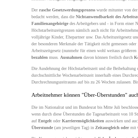
Der
rasche Gesetzwerdungsprozess
wurde mitunter von der 
bedacht werden, dass die
Nichtanwendbarkeit des Arbeitsze
Familienangehörige
des Arbeitgebers und - in Form einer N
Höchstarbeitszeitgrenzen nämlich auch nicht für Arbeitnehme
volljährige Kinder, Ehepartner usw. Das Arbeitszeitgesetz u
der besonderen Merkmale der Tätigkeit nicht gemessen oder 
Arbeitszeitgesetz (nunmehr für einen wohl weitaus größeren 
bezahlen
muss.
Ausnahmen
davon können freilich durch
Ko
Die Ausdehnung der Höchstarbeitszeit und die Beibehaltung d
durchschnittliche Wochenarbeitszeit innerhalb eines Durchr
Durchrechnungszeitraums auf bis zu 26 Wochen zulassen. Bis
Arbeitnehmer können "Über-Überstunden" auc
Die im Nationalrat und im Bundesrat bis Mitte Juli beschlo
wenn durch diese Überstunden die Tagesarbeitszeit von 10 S
auf
Entgelt
oder
Karrieremöglichkeiten
auswirken und auc
Überstunde
(am jeweiligen Tag) in
Zeitausgleich
oder
mit