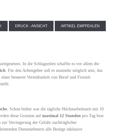
K
DRUCK - ANSICHT
ARTIKEL EMPFEHLEN
tgesetzes. In die Schlagzeilen schaffte es vor allem die
ich
. Für den Arbeitgeber soll es nunmehr möglich sein, das
 einer besseren Vereinbarkeit von Beruf und Freizeit
tellt.
oche
. Schon bisher war die tägliche Höchstarbeitszeit mit 10
rden diese Grenzen auf
maximal 12 Stunden
pro Tag bzw.
zur Verringerung der Gefahr nachträglicher
leistenden Dienstnehmern alle Bezüge inklusive