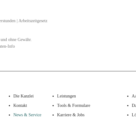
rstunden
|
Arbeitszeitgesetz
zt und ohne Gewähr.
nten-Info
Die Kanzlei
Leistungen
A
Kontakt
Tools & Formulare
Da
News & Service
Karriere & Jobs
Lö