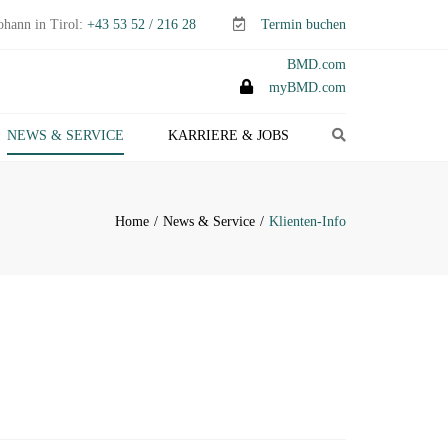
ohann in Tirol:
+43 53 52 / 216 28
Termin buchen
BMD.com
myBMD.com
Search
NEWS & SERVICE
KARRIERE & JOBS
TEUERTIPPS E-PAPER
LIENTEN-INFO
Home
News & Service
Klienten-Info
ERMINE ABGABEN- &
TEUERERKLÄRUNGEN
ANAGEMENT-INFO
HEMEN-INDEX