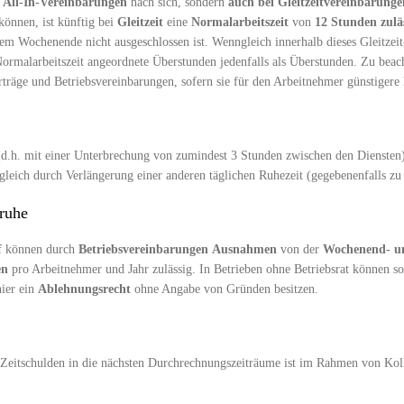
 All-In-Vereinbarungen
nach sich, sondern
auch bei Gleitzeitvereinbarunge
können, ist künftig bei
Gleitzeit
eine
Normalarbeitszeit
von
12 Stunden zulä
em Wochenende nicht ausgeschlossen ist. Wenngleich innerhalb dieses Gleitzei
ormalarbeitszeit angeordnete Überstunden jedenfalls als Überstunden. Zu beacht
erträge und Betriebsvereinbarungen, sofern sie für den Arbeitnehmer günstiger
(d.h. mit einer Unterbrechung von zumindest 3 Stunden zwischen den Diensten
sgleich durch Verlängerung einer anderen täglichen Ruhezeit (gegebenenfalls zu
ruhe
f
können durch
Betriebsvereinbarungen
Ausnahmen
von der
Wochenend- un
en
pro Arbeitnehmer und Jahr zulässig. In Betrieben ohne Betriebsrat können 
hier ein
Ablehnungsrecht
ohne Angabe von Gründen besitzen.
Zeitschulden in die nächsten Durchrechnungszeiträume ist im Rahmen von Kol