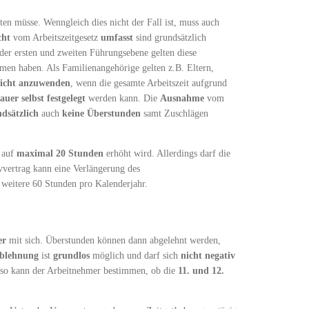
n müsse. Wenngleich dies nicht der Fall ist, muss auch
cht
vom Arbeitszeitgesetz
umfasst
sind grundsätzlich
der ersten und zweiten Führungsebene gelten diese
en haben. Als Familienangehörige gelten z.B. Eltern,
icht anzuwenden
, wenn die gesamte Arbeitszeit aufgrund
auer selbst festgelegt
werden kann. Die
Ausnahme
vom
dsätzlich
auch
keine Überstunden
samt Zuschlägen
auf
maximal 20 Stunden
erhöht wird. Allerdings darf die
vvertrag kann eine Verlängerung des
weitere 60 Stunden pro Kalenderjahr.
er
mit sich. Überstunden können dann abgelehnt werden,
blehnung
ist
grundlos
möglich und darf sich
nicht negativ
so kann der Arbeitnehmer bestimmen, ob die
11. und 12.