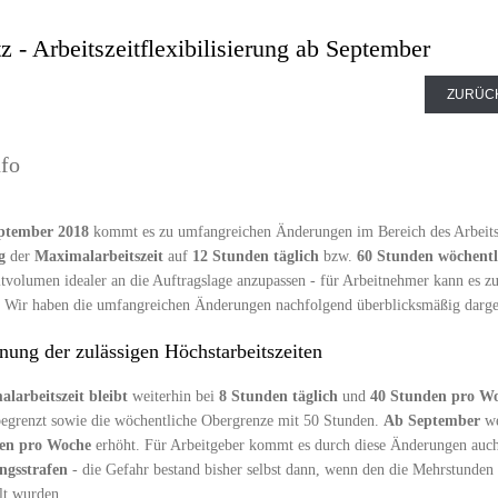
 - Arbeitszeitflexibilisierung ab September
ZURÜC
nfo
eptember 2018
kommt es zu umfangreichen Änderungen im Bereich des Arbeitszei
g
der
Maximalarbeitszeit
auf
12 Stunden täglich
bzw.
60 Stunden wöchentl
itvolumen idealer an die Auftragslage anzupassen - für Arbeitnehmer kann es zu
. Wir haben die umfangreichen Änderungen nachfolgend überblicksmäßig darges
ung der zulässigen Höchstarbeitszeiten
larbeitszeit
bleibt
weiterhin bei
8 Stunden täglich
und
40 Stunden pro W
egrenzt sowie die wöchentliche Obergrenze mit 50 Stunden.
Ab September
we
en pro Woche
erhöht. Für Arbeitgeber kommt es durch diese Änderungen auch 
ngsstrafen
- die Gefahr bestand bisher selbst dann, wenn den die Mehrstunden 
lt wurden.