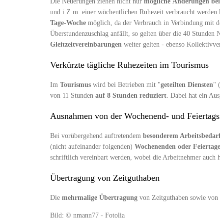
Die Neuerungen ziehen nicht nur
mögliche Änderungen bei
und i.Z.m. einer wöchentlichen Ruhezeit verbraucht werden 
Tage-Woche
möglich, da der Verbrauch in Verbindung mit d
Überstundenzuschlag anfällt, so gelten über die 40 Stunden N
Gleitzeitvereinbarungen
weiter gelten - ebenso Kollektivv
Verkürzte tägliche Ruhezeiten im Tourismus
Im
Tourismus
wird bei Betrieben mit "
geteilten Diensten
" 
von 11 Stunden
auf 8 Stunden reduziert
. Dabei hat ein Au
Ausnahmen von der Wochenend- und Feiertags
Bei vorübergehend auftretendem
besonderem Arbeitsbedar
(nicht aufeinander folgenden)
Wochenenden oder Feiertag
schriftlich vereinbart werden, wobei die Arbeitnehmer auch 
Übertragung von Zeitguthaben
Die
mehrmalige Übertragung
von Zeitguthaben sowie von 
Bild: © nmann77 - Fotolia