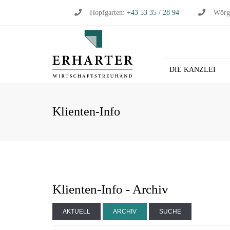
Hopfgarten:
+43 53 35 / 28 94
Wörg
DIE KANZLEI
BU
Klienten-Info
WI
WI
ST
LO
HL
Klienten-Info - Archiv
AKTUELL
ARCHIV
SUCHE