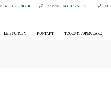
l:
+43 53 32 / 70 290
Innsbruck:
+43 512 / 573 776
St.J
LEISTUNGEN
KONTAKT
TOOLS & FORMULARE
CHHALTUNG
S
RTSCHAFTSPRÜFUNG
K
RTSCHAFTSBERATUNG
T
S
EUERBERATUNG
M
HNVERRECHNUNG
T
B NETZWERK