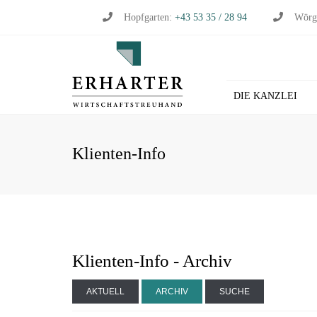
Hopfgarten:
+43 53 35 / 28 94
Wörg
DIE KANZLEI
BU
Klienten-Info
WI
WI
ST
LO
HL
Klienten-Info - Archiv
AKTUELL
ARCHIV
SUCHE