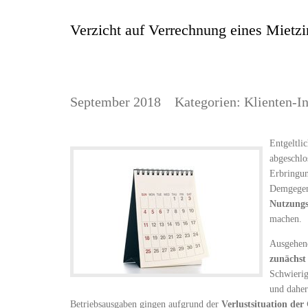
Verzicht auf Verrechnung eines Mietzin
September 2018
Kategorien:
Klienten-I
Entgeltli
abgeschlo
Erbringun
Demgegenü
Nutzungs
machen.
Ausgehend
zunächst 
Schwierig
und daher
Betriebsausgaben gingen aufgrund der
Verlustsituation der 