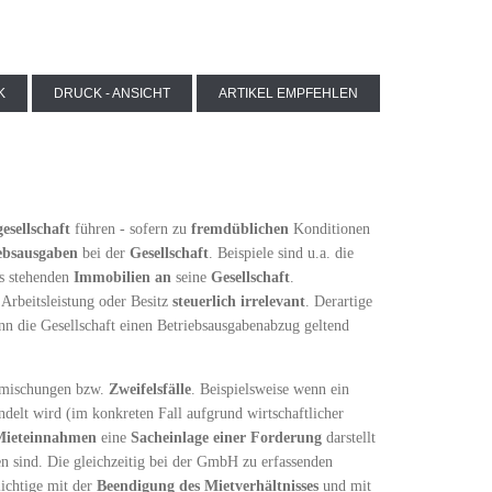
K
DRUCK - ANSICHT
ARTIKEL EMPFEHLEN
esellschaft
führen - sofern zu
fremdüblichen
Konditionen
ebsausgaben
bei der
Gesellschaft
. Beispiele sind u.a. die
rs stehenden
Immobilien
an
seine
Gesellschaft
.
Arbeitsleistung oder Besitz
steuerlich irrelevant
. Derartige
nn die Gesellschaft einen Betriebsausgabenabzug geltend
ermischungen bzw.
Zweifelsfälle
. Beispielsweise wenn ein
elt wird (im konkreten Fall aufgrund wirtschaftlicher
Mieteinnahmen
eine
Sacheinlage
einer Forderung
darstellt
n sind. Die gleichzeitig bei der GmbH zu erfassenden
ichtige mit der
Beendigung des Mietverhältnisses
und mit