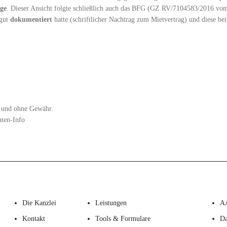
age
. Dieser Ansicht folgte schließlich auch das BFG (GZ RV/7104583/2016 vom
gut
dokumentiert
hatte (schriftlicher Nachtrag zum Mietvertrag) und diese b
zt und ohne Gewähr.
nten-Info
Die Kanzlei
Leistungen
A
Kontakt
Tools & Formulare
Da