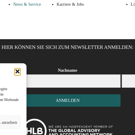
News & Service
Karriere & Jobs
Lö
HIER KÖNNEN SIE SICH ZUM NEWSLETTER ANMELDEN:
Nachname
ogien
ite
mmte Merkmale
ANMELDEN
n ansehen