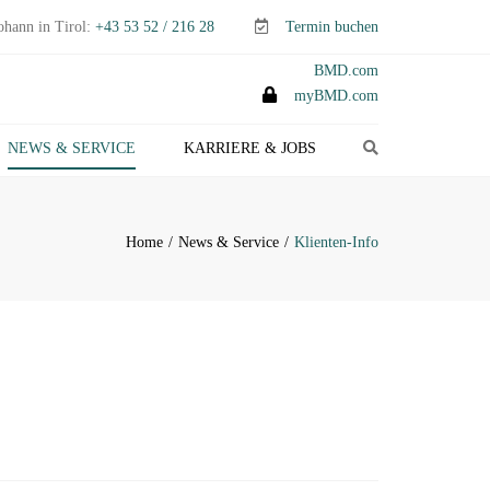
ohann in Tirol:
+43 53 52 / 216 28
Termin buchen
BMD.com
myBMD.com
Search
NEWS & SERVICE
KARRIERE & JOBS
TEUERTIPPS E-PAPER
LIENTEN-INFO
Home
News & Service
Klienten-Info
ERMINE ABGABEN- &
TEUERERKLÄRUNGEN
ANAGEMENT-INFO
HEMEN-INDEX