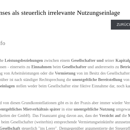
ses als steuerlich irrelevante Nutzungseinlage
ZURÜC
nfo
che
Leistungsbeziehungen
zwischen einem
Gesellschafter
und
seiner
Kapitalg
ssen - einerseits zu
Einnahmen
beim
Gesellschafter
und andererseits zu
Betri
g von Arbeitsleistungen oder die
Vermietung
von im Besitz des Gesellschafte
ber ist nach ständiger Rechtsprechung die
unentgeltliche
Bereitstellung
von 
einlagen
stellen weder beim Gesellschafter eine fiktive Einnahme dar, noch ka
 von diesen Grundkonstellationen gibt es in der Praxis aber immer wieder V
entgeltliches Mietverhältnis
später
in eine
unentgeltliche Nutzung
umgewand
keiten der GmbH). Das Finanzamt ging davon aus, dass der
Verzicht auf
die
 beim Gesellschafter (weiterhin) entsprechende Vermietungseinkünfte anzusetze
Gesellschaft
steuerlich "ins Leere". Demgegenüber argumentierte der Steuerpfl