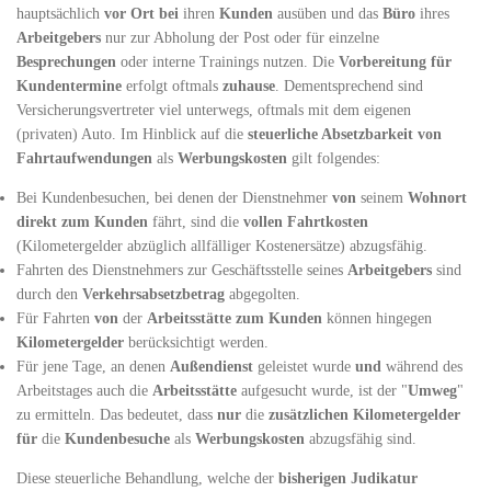
hauptsächlich
vor Ort bei
ihren
Kunden
ausüben und das
Büro
ihres
Arbeitgebers
nur zur Abholung der Post oder für einzelne
Besprechungen
oder interne Trainings nutzen. Die
Vorbereitung für
Kundentermine
erfolgt oftmals
zuhause
. Dementsprechend sind
Versicherungsvertreter viel unterwegs, oftmals mit dem eigenen
(privaten) Auto. Im Hinblick auf die
steuerliche Absetzbarkeit von
Fahrtaufwendungen
als
Werbungskosten
gilt folgendes:
Bei Kundenbesuchen, bei denen der Dienstnehmer
von
seinem
Wohnort
direkt
zum Kunden
fährt, sind die
vollen Fahrtkosten
(Kilometergelder abzüglich allfälliger Kostenersätze) abzugsfähig.
Fahrten des Dienstnehmers zur Geschäftsstelle seines
Arbeitgebers
sind
durch den
Verkehrsabsetzbetrag
abgegolten.
Für Fahrten
von
der
Arbeitsstätte zum Kunden
können hingegen
Kilometergelder
berücksichtigt werden.
Für jene Tage, an denen
Außendienst
geleistet wurde
und
während des
Arbeitstages auch die
Arbeitsstätte
aufgesucht wurde, ist der "
Umweg
"
zu ermitteln. Das bedeutet, dass
nur
die
zusätzlichen Kilometergelder
für
die
Kundenbesuche
als
Werbungskosten
abzugsfähig sind.
Diese steuerliche Behandlung, welche der
bisherigen Judikatur