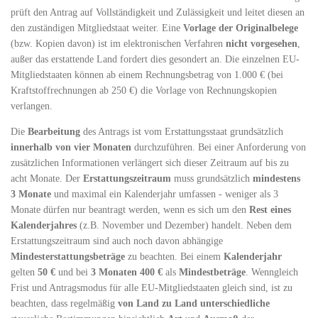
prüft den Antrag auf Vollständigkeit und Zulässigkeit und leitet diesen an
den zuständigen Mitgliedstaat weiter. Eine
Vorlage der Originalbelege
(bzw. Kopien davon) ist im elektronischen Verfahren
nicht vorgesehen
,
außer das erstattende Land fordert dies gesondert an. Die einzelnen EU-
Mitgliedstaaten können ab einem Rechnungsbetrag von 1.000 € (bei
Kraftstoffrechnungen ab 250 €) die Vorlage von Rechnungskopien
verlangen.
Die
Bearbeitung
des Antrags ist vom Erstattungsstaat grundsätzlich
innerhalb von vier Monaten
durchzuführen. Bei einer Anforderung von
zusätzlichen Informationen verlängert sich dieser Zeitraum auf bis zu
acht Monate. Der
Erstattungszeitraum
muss grundsätzlich
mindestens
3 Monate
und maximal ein Kalenderjahr umfassen - weniger als 3
Monate dürfen nur beantragt werden, wenn es sich um den
Rest eines
Kalenderjahres
(z.B. November und Dezember) handelt. Neben dem
Erstattungszeitraum sind auch noch davon abhängige
Mindesterstattungsbeträge
zu beachten. Bei einem
Kalenderjahr
gelten
50 €
und bei
3 Monaten
400 €
als
Mindestbeträge
. Wenngleich
Frist und Antragsmodus für alle EU-Mitgliedstaaten gleich sind, ist zu
beachten, dass regelmäßig
von Land zu Land
unterschiedliche