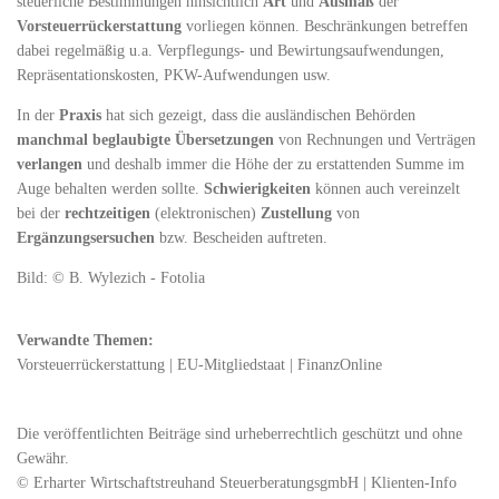
steuerliche Bestimmungen hinsichtlich
Art
und
Ausmaß
der
Vorsteuerrückerstattung
vorliegen können. Beschränkungen betreffen
dabei regelmäßig u.a. Verpflegungs- und Bewirtungsaufwendungen,
Repräsentationskosten, PKW-Aufwendungen usw.
In der
Praxis
hat sich gezeigt, dass die ausländischen Behörden
manchmal
beglaubigte Übersetzungen
von Rechnungen und Verträgen
verlangen
und deshalb immer die Höhe der zu erstattenden Summe im
Auge behalten werden sollte.
Schwierigkeiten
können auch vereinzelt
bei der
rechtzeitigen
(elektronischen)
Zustellung
von
Ergänzungsersuchen
bzw. Bescheiden auftreten.
Bild: © B. Wylezich - Fotolia
Verwandte Themen:
Vorsteuerrückerstattung
|
EU-Mitgliedstaat
|
FinanzOnline
Die veröffentlichten Beiträge sind urheberrechtlich geschützt und ohne
Gewähr.
© Erharter Wirtschaftstreuhand SteuerberatungsgmbH | Klienten-Info