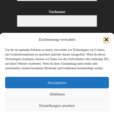
Nachname
E-Mail-Adresse
Zustimmung verwalten
Um dir ein optimales Erlebnis zu bieten, verwenden wir Technologien wie Cookies,
um Geräteinformationen zu speichern und/oder darauf zuzugreifen. Wenn du diesen
Technologien zustimmst, können wir Daten wie das Surfverhalten oder eindeutige IDs
ANMELDEN
auf dieser Website verarbeiten. Wenn du deine Zustimmung nicht erteilst oder
zurückziehst, können bestimmte Merkmale und Funktionen beeinträchtigt werden.
Akzeptieren
Ablehnen
©
2026 Erharter Wirtschaftstreuhand – Ihr Steuerberater und Wirtschaftsprüfer
Einstellungen ansehen
in Hopfgarten, St. Johann in Tirol (Kitzbühel), Wörgl (Kufstein) und