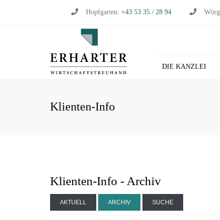
Hopfgarten:
+43 53 35 / 28 94
Wörg
DIE KANZLEI
BU
Klienten-Info
WI
WI
ST
LO
HL
Klienten-Info - Archiv
AKTUELL
ARCHIV
SUCHE