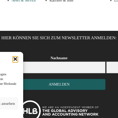
News & Service
Karriere & Jobs
Lö
HIER KÖNNEN SIE SICH ZUM NEWSLETTER ANMELDEN:
Nachname
ogien
ite
mmte Merkmale
ANMELDEN
n ansehen