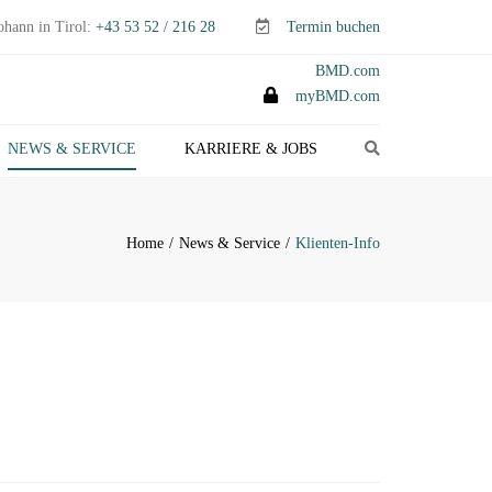
ohann in Tirol:
+43 53 52 / 216 28
Termin buchen
BMD.com
myBMD.com
Search
NEWS & SERVICE
KARRIERE & JOBS
TEUERTIPPS E-PAPER
LIENTEN-INFO
Home
News & Service
Klienten-Info
ERMINE ABGABEN- &
TEUERERKLÄRUNGEN
ANAGEMENT-INFO
HEMEN-INDEX