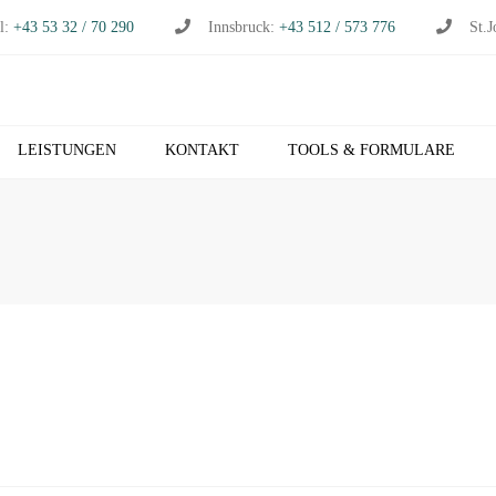
l:
+43 53 32 / 70 290
Innsbruck:
+43 512 / 573 776
St.J
LEISTUNGEN
KONTAKT
TOOLS & FORMULARE
CHHALTUNG
S
RTSCHAFTSPRÜFUNG
K
RTSCHAFTSBERATUNG
T
S
EUERBERATUNG
M
HNVERRECHNUNG
T
B NETZWERK