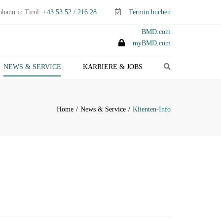
ohann in Tirol:
+43 53 52 / 216 28
Termin buchen
BMD.com
myBMD.com
Search
NEWS & SERVICE
KARRIERE & JOBS
TEUERTIPPS E-PAPER
LIENTEN-INFO
Home
News & Service
Klienten-Info
ERMINE ABGABEN- &
TEUERERKLÄRUNGEN
ANAGEMENT-INFO
HEMEN-INDEX