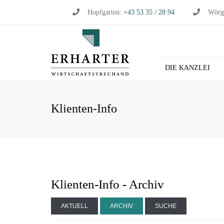
Hopfgarten:
+43 53 35 / 28 94
Wörg
DIE KANZLEI
BU
Klienten-Info
WI
WI
ST
LO
HL
Klienten-Info - Archiv
AKTUELL
ARCHIV
SUCHE