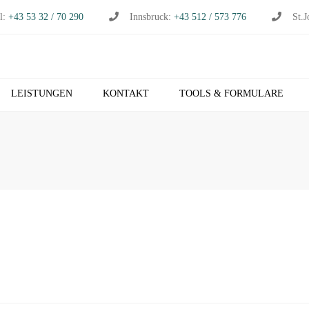
l:
+43 53 32 / 70 290
Innsbruck:
+43 512 / 573 776
St.J
LEISTUNGEN
KONTAKT
TOOLS & FORMULARE
CHHALTUNG
S
RTSCHAFTSPRÜFUNG
K
RTSCHAFTSBERATUNG
T
S
EUERBERATUNG
M
HNVERRECHNUNG
T
B NETZWERK