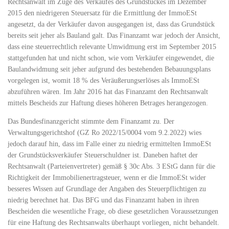
Rechtsanwalt im Zuge des Verkaufes des Grundstückes im Dezember
2015 den niedrigeren Steuersatz für die Ermittlung der ImmoESt
angesetzt, da der Verkäufer davon ausgegangen ist, dass das Grundstück
bereits seit jeher als Bauland galt. Das Finanzamt war jedoch der Ansicht,
dass eine steuerrechtlich relevante Umwidmung erst im September 2015
stattgefunden hat und nicht schon, wie vom Verkäufer eingewendet, die
Baulandwidmung seit jeher aufgrund des bestehenden Bebauungsplans
vorgelegen ist, womit 18 % des Veräußerungserlöses als ImmoESt
abzuführen wären. Im Jahr 2016 hat das Finanzamt den Rechtsanwalt
mittels Bescheids zur Haftung dieses höheren Betrages herangezogen.
Das Bundesfinanzgericht stimmte dem Finanzamt zu. Der
Verwaltungsgerichtshof (GZ Ro 2022/15/0004 vom 9.2.2022) wies
jedoch darauf hin, dass im Falle einer zu niedrig ermittelten ImmoESt
der Grundstücksverkäufer Steuerschuldner ist. Daneben haftet der
Rechtsanwalt (Parteienvertreter) gemäß § 30c Abs. 3 EStG dann für die
Richtigkeit der Immobilienertragsteuer, wenn er die ImmoESt wider
besseres Wissen auf Grundlage der Angaben des Steuerpflichtigen zu
niedrig berechnet hat. Das BFG und das Finanzamt haben in ihren
Bescheiden die wesentliche Frage, ob diese gesetzlichen Voraussetzungen
für eine Haftung des Rechtsanwalts überhaupt vorliegen, nicht behandelt.