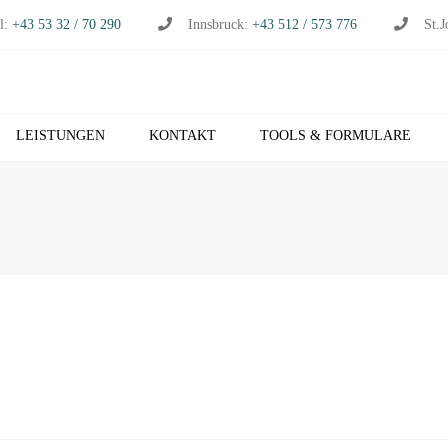
l:
+43 53 32 / 70 290
Innsbruck:
+43 512 / 573 776
St.J
LEISTUNGEN
KONTAKT
TOOLS & FORMULARE
CHHALTUNG
S
RTSCHAFTSPRÜFUNG
K
RTSCHAFTSBERATUNG
T
S
EUERBERATUNG
M
HNVERRECHNUNG
T
B NETZWERK