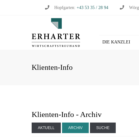
Hopfgarten:
+43 53 35 / 28 94
Wörg
DIE KANZLEI
BU
Klienten-Info
WI
WI
ST
LO
HL
Klienten-Info - Archiv
AKTUELL
ARCHIV
SUCHE