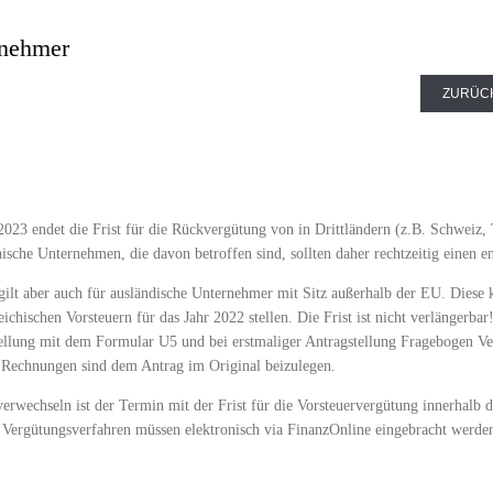
rnehmer
ZURÜC
2023 endet die Frist für die Rückvergütung von in Drittländern (z.B. Schweiz, 
hische Unternehmen, die davon betroffen sind, sollten daher rechtzeitig einen e
 gilt aber auch für ausländische Unternehmer mit Sitz außerhalb der EU. Diese
eichischen Vorsteuern für das Jahr 2022 stellen. Die Frist ist nicht verlängerba
ellung mit dem Formular U5 und bei erstmaliger Antragstellung Fragebogen Ver
 Rechnungen sind dem Antrag im Original beizulegen.
verwechseln ist der Termin mit der Frist für die Vorsteuervergütung innerhalb
s Vergütungsverfahren müssen elektronisch via FinanzOnline eingebracht werde