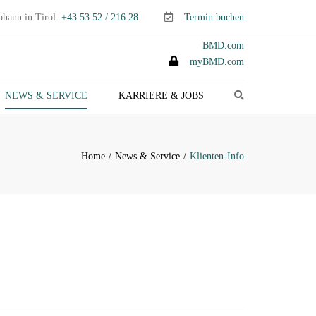
ohann in Tirol:
+43 53 52 / 216 28
Termin buchen
BMD.com
myBMD.com
Search
NEWS & SERVICE
KARRIERE & JOBS
TEUERTIPPS E-PAPER
LIENTEN-INFO
Home
News & Service
Klienten-Info
ERMINE ABGABEN- &
TEUERERKLÄRUNGEN
ANAGEMENT-INFO
HEMEN-INDEX