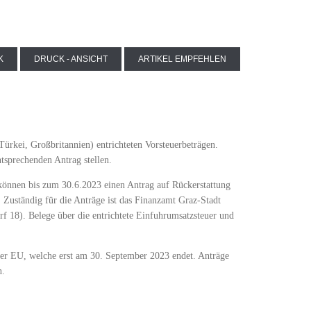
K
DRUCK - ANSICHT
ARTIKEL EMPFEHLEN
Türkei, Großbritannien) entrichteten Vorsteuerbeträgen.
ntsprechenden Antrag stellen.
 können bis zum 30.6.2023 einen Antrag auf Rückerstattung
r! Zuständig für die Anträge ist das Finanzamt Graz-Stadt
f 18). Belege über die entrichtete Einfuhrumsatzsteuer und
 der EU, welche erst am 30. September 2023 endet. Anträge
n.