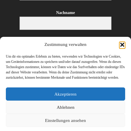
Nachname
E-Mail-Adresse
Zustimmung verwalten
Um dir ein optimales Erlebnis zu bieten, verwenden wir Technologien wie Cookies,
um Geräteinformationen zu speichern und/oder darauf zuzugreifen. Wenn du diesen
Technologien zustimmst, können wir Daten wie das Surfverhalten oder eindeutige IDs
ANMELDEN
auf dieser Website verarbeiten. Wenn du deine Zustimmung nicht erteilst oder
zurückziehst, können bestimmte Merkmale und Funktionen beeinträchtigt werden.
Akzeptieren
Ablehnen
©
2026 Erharter Wirtschaftstreuhand – Ihr Steuerberater und Wirtschaftsprüfer
Einstellungen ansehen
in Hopfgarten, St. Johann in Tirol (Kitzbühel), Wörgl (Kufstein) und