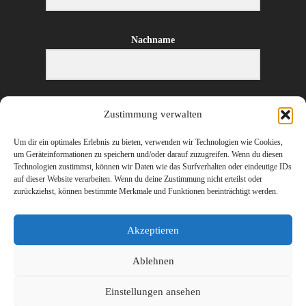
Nachname
E-Mail-Adresse
Zustimmung verwalten
Um dir ein optimales Erlebnis zu bieten, verwenden wir Technologien wie Cookies,
um Geräteinformationen zu speichern und/oder darauf zuzugreifen. Wenn du diesen
Technologien zustimmst, können wir Daten wie das Surfverhalten oder eindeutige IDs
ANMELDEN
auf dieser Website verarbeiten. Wenn du deine Zustimmung nicht erteilst oder
zurückziehst, können bestimmte Merkmale und Funktionen beeinträchtigt werden.
Akzeptieren
Ablehnen
©
2026 Erharter Wirtschaftstreuhand – Ihr Steuerberater und Wirtschaftsprüfer
Einstellungen ansehen
in Hopfgarten, St. Johann in Tirol (Kitzbühel), Wörgl (Kufstein) und