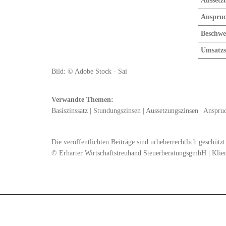
Aussetz
Anspruc
Beschwe
Umsatzs
Bild: © Adobe Stock - Sai
Verwandte Themen:
Basiszinssatz
|
Stundungszinsen
|
Aussetzungszinsen
|
Anspruc
Die veröffentlichten Beiträge sind urheberrechtlich geschüt
© Erharter Wirtschaftstreuhand SteuerberatungsgmbH | Klie