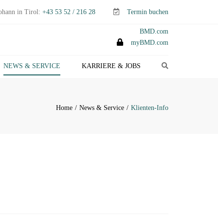
ohann in Tirol:
+43 53 52 / 216 28
Termin buchen
BMD.com
myBMD.com
Search
NEWS & SERVICE
KARRIERE & JOBS
TEUERTIPPS E-PAPER
LIENTEN-INFO
Home
News & Service
Klienten-Info
ERMINE ABGABEN- &
TEUERERKLÄRUNGEN
ANAGEMENT-INFO
HEMEN-INDEX