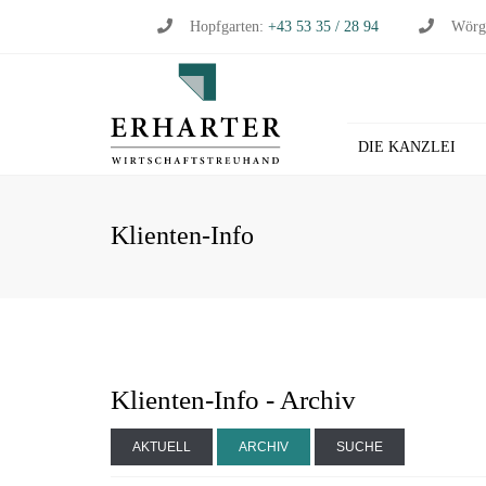
Hopfgarten:
+43 53 35 / 28 94
Wörg
DIE KANZLEI
BU
Klienten-Info
WI
WI
ST
LO
HL
Klienten-Info - Archiv
AKTUELL
ARCHIV
SUCHE