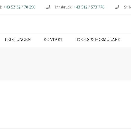
l:
+43 53 32 / 70 290
Innsbruck:
+43 512 / 573 776
St.J
LEISTUNGEN
KONTAKT
TOOLS & FORMULARE
CHHALTUNG
S
RTSCHAFTSPRÜFUNG
K
RTSCHAFTSBERATUNG
T
S
EUERBERATUNG
M
HNVERRECHNUNG
T
B NETZWERK