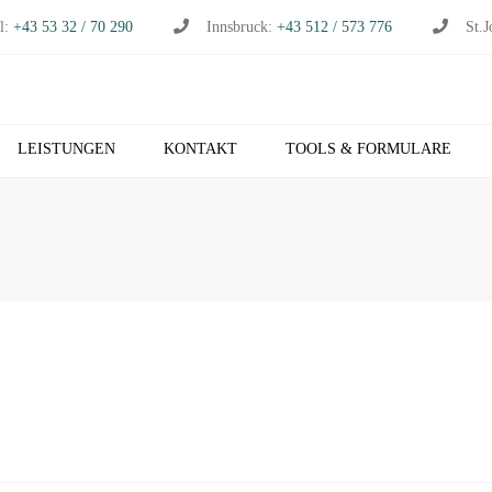
l:
+43 53 32 / 70 290
Innsbruck:
+43 512 / 573 776
St.J
LEISTUNGEN
KONTAKT
TOOLS & FORMULARE
CHHALTUNG
S
RTSCHAFTSPRÜFUNG
K
RTSCHAFTSBERATUNG
T
S
EUERBERATUNG
M
HNVERRECHNUNG
T
B NETZWERK