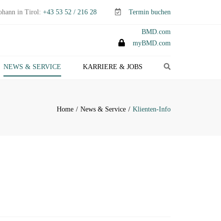
ohann in Tirol:
+43 53 52 / 216 28
Termin buchen
BMD.com
myBMD.com
Search
NEWS & SERVICE
KARRIERE & JOBS
TEUERTIPPS E-PAPER
LIENTEN-INFO
Home
News & Service
Klienten-Info
ERMINE ABGABEN- &
TEUERERKLÄRUNGEN
ANAGEMENT-INFO
HEMEN-INDEX