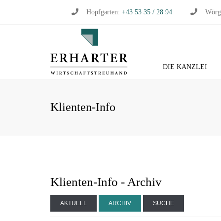
Hopfgarten:
+43 53 35 / 28 94
Wörg
DIE KANZLEI
BU
Klienten-Info
WI
WI
ST
LO
HL
Klienten-Info - Archiv
AKTUELL
ARCHIV
SUCHE