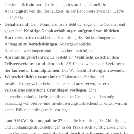
kontinuierlich
sinken
. Der Stichtagszinssatz liegt aktuell (in
Abhängi
gkeit von
der Restlaufzeit) in der Bandbreite zwischen 1,43%
und 1,95%.
Gehaltstrend
: Dem Nominalzinssatz steht der sogenannte Gehaltstrend
gegenüber.
Künftige Gehaltserhöhungen aufgrund von üblichen
Karriereschritten
sind bei der Ermittlung der Rückstellungen von
Anfang an
zu berücksichtigen
. Außergewöhnliche
Karriereentwicklungen sind nicht zu berücksichtigen.
Ansammlungsverfahren
: Es besteht ein
Wahlrecht zwischen
dem
Teilwertverfahren und dem
nach IAS 19 anzuwendenden
Verfahren
der laufenden Einmalprämien
. Das Wahlrecht ist
stetig anzuwenden
.
Wahrscheinlichkeitsannahmen
: Fluktuation, Sterbe- und
Invalidisierungswahrscheinlichkeiten sind
anzusetzen, sofern
verlässliche statistische Grundlagen vorliegen
. Eine
unternehmensindividuelle, repräsentative Grundlage zur bestmöglichen
Schätzung von Sterbe- und Invalidisierungswahrscheinlichkeiten wird in
vielen Fällen allerdings nicht vorliegen.
Laut
AFRAC-Stellungnahme 27
kann die Ermittlung der Abfertigungs-
und Jubiläumsgeldrückstellungen in der Praxis auch künftig abweichend
vom Gesetzeswortlaut
vereinfachend durch eine finanzmathematische