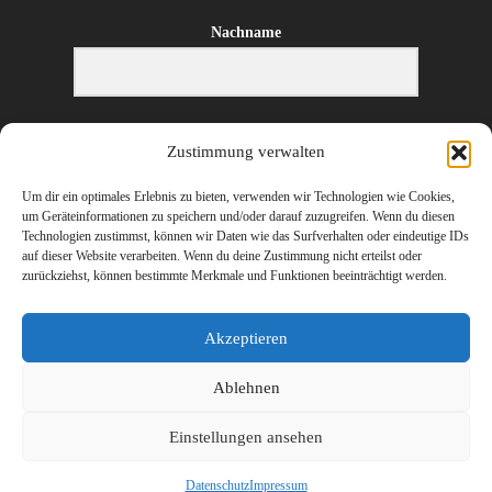
Nachname
E-Mail-Adresse
Zustimmung verwalten
Um dir ein optimales Erlebnis zu bieten, verwenden wir Technologien wie Cookies,
um Geräteinformationen zu speichern und/oder darauf zuzugreifen. Wenn du diesen
Technologien zustimmst, können wir Daten wie das Surfverhalten oder eindeutige IDs
ANMELDEN
auf dieser Website verarbeiten. Wenn du deine Zustimmung nicht erteilst oder
zurückziehst, können bestimmte Merkmale und Funktionen beeinträchtigt werden.
Akzeptieren
Ablehnen
©
2026 Erharter Wirtschaftstreuhand – Ihr Steuerberater und Wirtschaftsprüfer
Einstellungen ansehen
in Hopfgarten, St. Johann in Tirol (Kitzbühel), Wörgl (Kufstein) und
Innsbruck
Datenschutz
Impressum