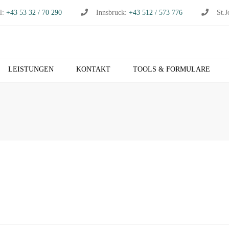
l:
+43 53 32 / 70 290
Innsbruck:
+43 512 / 573 776
St.J
LEISTUNGEN
KONTAKT
TOOLS & FORMULARE
CHHALTUNG
S
RTSCHAFTSPRÜFUNG
K
RTSCHAFTSBERATUNG
T
S
EUERBERATUNG
M
HNVERRECHNUNG
T
B NETZWERK