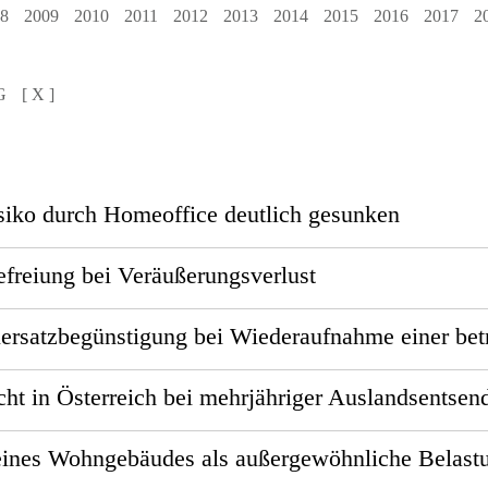
8
2009
2010
2011
2012
2013
2014
2015
2016
2017
2
G
[ X ]
isiko durch Homeoffice deutlich gesunken
freiung bei Veräußerungsverlust
ersatz­begünstigung bei Wiederaufnahme einer betr
cht in Österreich bei mehrjähriger Auslandsentsen
ines Wohngebäudes als außergewöhnliche Belast