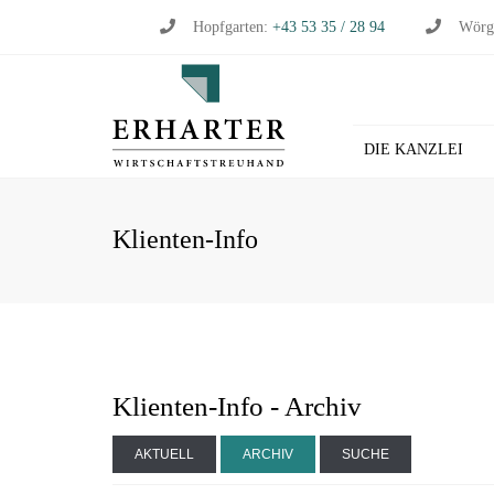
Hopfgarten:
+43 53 35 / 28 94
Wörg
DIE KANZLEI
BU
Klienten-Info
WI
WI
ST
LO
HL
Klienten-Info - Archiv
AKTUELL
ARCHIV
SUCHE