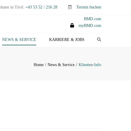
ohann in Tirol:
+43 53 52 / 216 28
Termin buchen
BMD.com
myBMD.com
Search
NEWS & SERVICE
KARRIERE & JOBS
TEUERTIPPS E-PAPER
LIENTEN-INFO
Home
News & Service
Klienten-Info
ERMINE ABGABEN- &
TEUERERKLÄRUNGEN
ANAGEMENT-INFO
HEMEN-INDEX