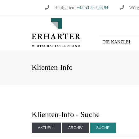
Hopfgarten:
+43 53 35 / 28 94
Wörg
DIE KANZLEI
BU
Klienten-Info
WI
WI
ST
LO
HL
Klienten-Info - Suche
AKTUELL
ARCHIV
SUCHE