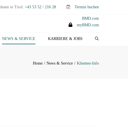
ohann in Tirol:
+43 53 52 / 216 28
Termin buchen
BMD.com
myBMD.com
Search
NEWS & SERVICE
KARRIERE & JOBS
TEUERTIPPS E-PAPER
LIENTEN-INFO
Home
News & Service
Klienten-Info
ERMINE ABGABEN- &
TEUERERKLÄRUNGEN
ANAGEMENT-INFO
HEMEN-INDEX