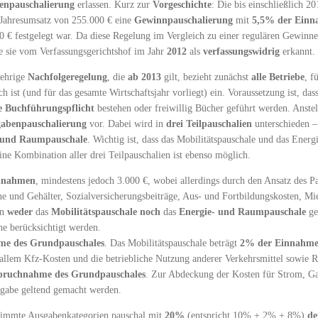
tenpauschalierung
erlassen. Kurz zur
Vorgeschichte
: Die bis einschließlich 2
Jahresumsatz von 255.000 € eine
Gewinnpauschalierung
mit
5,5% der Ein
0 € festgelegt war. Da diese Regelung im Vergleich zu einer regulären Gewinne
e sie vom Verfassungsgerichtshof im Jahr
2012
als
verfassungswidrig
erkannt.
ehrige
Nachfolgeregelung
, die
ab 2013
gilt, bezieht zunächst
alle Betriebe
, f
ch ist (und für das gesamte Wirtschaftsjahr vorliegt) ein. Voraussetzung ist, das
e Buchführungspflicht
bestehen oder freiwillig Bücher geführt werden. Anstel
abenpauschalierung
vor. Dabei wird in
drei Teilpauschalien
unterschieden 
 und Raumpauschale
. Wichtig ist, dass das Mobilitätspauschale und das Ener
 Kombination aller drei Teilpauschalien ist ebenso möglich.
nnahmen
, mindestens jedoch 3.000 €, wobei allerdings durch den Ansatz des Pa
e und Gehälter, Sozialversicherungsbeiträge, Aus- und Fortbildungskosten, M
rn
weder
das
Mobilitätspauschale
noch
das
Energie- und Raumpauschale
ge
e berücksichtigt werden.
me des Grundpauschales
. Das Mobilitätspauschale beträgt
2% der Einnahm
llem Kfz-Kosten und die betriebliche Nutzung anderer Verkehrsmittel sowie R
pruchnahme des Grundpauschales
. Zur Abdeckung der Kosten für Strom, Ga
sgabe geltend gemacht werden.
timmte Ausgabenkategorien pauschal mit
20%
(entspricht 10% + 2% + 8%)
de