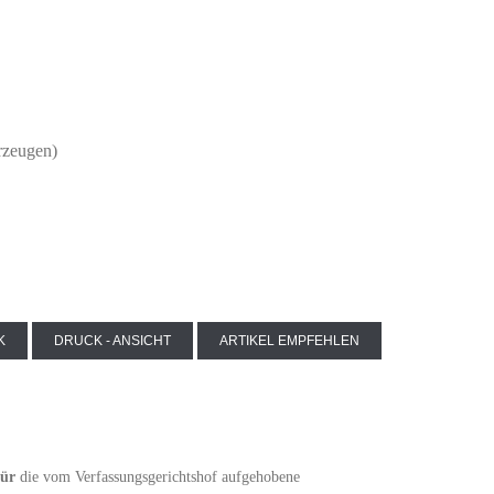
erzeugen)
K
DRUCK - ANSICHT
ARTIKEL EMPFEHLEN
für
die vom Verfassungsgerichtshof aufgehobene