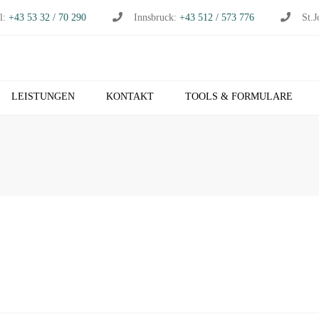
l:
+43 53 32 / 70 290
Innsbruck:
+43 512 / 573 776
St.J
LEISTUNGEN
KONTAKT
TOOLS & FORMULARE
CHHALTUNG
S
RTSCHAFTSPRÜFUNG
K
RTSCHAFTSBERATUNG
T
S
EUERBERATUNG
M
HNVERRECHNUNG
T
B NETZWERK