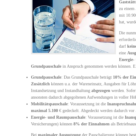
Gaststät
zu einem 
mit 10.90
hat, wurd
Die nunm
erforderli
darf
kein
eine
Ausg
Energie-
Grundpauschale
in Anspruch genommen werden können. Eine
Grundpauschale
: Das Grundpauschale beträgt
10% der Ei
Zusätzlich
können u.a. der Wareneinsatz, Ausgaben für Löhn
Instandsetzung und Instandhaltung
abgezogen
werden. Sofe
ansonsten dadurch abgegoltenen Aufwendungen in voller Höh
Mobilitätspauschale
: Voraussetzung ist die
Inanspruchnah
maximal 5.100
€ gedeckelt. Abgedeckt werden dadurch vor a
Energie- und Raumpauschale
: Voraussetzung ist die
Inans
Versicherungen) können
8% der Einnahmen
als Betriebsau
Bei
maximaler Ausnutzung
der Pauschalierung können bes