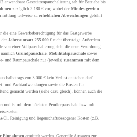
012 anwendbare Gaststättenpauschalierung sah für Betriebe bis
nahmen
zuzüglich 2.180 € vor, wobei der
Mindestgewinn
rmittlung teilweise zu
erheblichen Abweichungen
geführt
ür die eine Gewerbeberechtigung für das Gastgewerbe
s der
Jahresumsatz
255.000
€ nicht übersteigt. Außerdem
le von einer Vollpauschalierung sieht die neue Verordnung
– nämlich
Grundpauschale
,
Mobilitätspauschale
sowie
gie- und Raumpauschale nur (jeweils)
zusammen
mit
dem
uschalbetrags von 3.000 € kein Verlust entstehen darf.
iet- und Pachtaufwendungen sowie die Kosten für
ltend gemacht werden (siehe dazu gleich), können auch die
en
und ist mit dem höchsten Pendlerpauschale bzw. mit
eisekosten.
s/Öl, Reinigung und liegenschaftsbezogener Kosten (z.B.
r Einnahmen
ermittelt werden. Generelle Aussagen zur