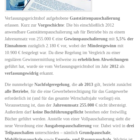
Verfassungsgerichtshof aufgehobene
Gaststättenpauschalierung
erlassen. Kurz zur
Vorgeschichte
: Die bis einschließlich 2012
anwendbare Gaststättenpauschalierung sah für Betriebe bis zu einem
Jahresumsatz von 255.000 € eine
Gewinnpauschalierung
mit
5,5% der
Einnahmen
zuzüglich 2.180 € vor, wobei der
Mindestgewinn
mit
10.900 € festgelegt war. Da diese Regelung im Vergleich zu einer
regulären Gewinnermittlung teilweise zu
erheblichen Abweichungen
geführt hat, wurde sie vom Verfassungsgerichtshof im Jahr
2012
als
verfassungswidrig
erkannt.
Die nunmehrige
Nachfolgeregelung
, die
ab 2013
gilt, bezieht zunächst
alle Betriebe
, für die eine Gewerbeberechtigung für das Gastgewerbe
erforderlich ist (und für das gesamte Wirtschaftsjahr vorliegt) ein.
Voraussetzung ist, dass der
Jahresumsatz
255.000
€ nicht übersteigt.
Außerdem darf
keine Buchführungspflicht
bestehen oder freiwillig
Bücher geführt werden. Anstelle von einer Vollpauschalierung sieht die
neue Verordnung eine
Ausgabenpauschalierung
vor. Dabei wird in
drei
Teilpauschalien
unterschieden – nämlich
Grundpauschale
,
Mobilitätspauschale
sowie
Energie- und Raumpauschale
. Wichtig ist,