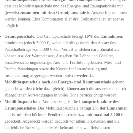
dass das Mobilitätspauschale und das Energie- und Raumpauschale nur
(jeweils)
zusammen
mit
dem
Grundpauschale
in Anspruch genommen
werden können. Eine Kombination aller drei Teilpauschalien ist ebenso
möglich.
Grundpauschale
: Das Grundpauschale beträgt
10% der Einnahmen
,
mindestens jedoch 3.000 €, wobei allerdings durch den Ansatz des
Pauschalbetrags von 3.000 € kein Verlust entstehen darf.
Zusätzlich
können u.a. der Wareneinsatz, Ausgaben für Löhne und Gehälter,
Sozialversicherungsbeiträge, Aus- und Fortbildungskosten, Miet- und
Pachtaufwendungen sowie die Kosten für Instandsetzung und
Instandhaltung
abgezogen
werden. Sofern
weder
das
Mobilitätspauschale
noch
das
Energie- und Raumpauschale
geltend
gemacht werden (siehe dazu gleich), können auch die ansonsten dadurch
abgegoltenen Aufwendungen in voller Höhe berücksichtigt werden.
Mobilitätspauschale
: Voraussetzung ist die
Inanspruchnahme des
Grundpauschales
. Das Mobilitätspauschale beträgt
2% der Einnahmen
und ist mit dem höchsten Pendlerpauschale bzw. mit
maximal 5.100
€
gedeckelt. Abgedeckt werden dadurch vor allem Kfz-Kosten und die
betriebliche Nutzung anderer Verkehrsmittel sowie Reisekosten.