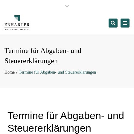
Hopfgarten:
+43 53 35 / 28 94
Close
Wörgl:
+43 53 32 / 70 290
top
Innsbruck:
+43 512 / 573 776
Search
Togg
bar
St.Johann in Tirol:
+43 53 52 / 216 28
navi
Termin buchen
Termine für Abgaben- und
Steuererklärungen
Home
Termine für Abgaben- und Steuererklärungen
Termine für Abgaben- und
Steuererklärungen