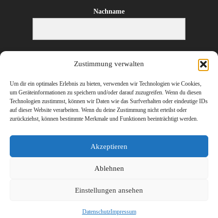
Nachname
E-Mail-Adresse
Zustimmung verwalten
Um dir ein optimales Erlebnis zu bieten, verwenden wir Technologien wie Cookies,
um Geräteinformationen zu speichern und/oder darauf zuzugreifen. Wenn du diesen
Technologien zustimmst, können wir Daten wie das Surfverhalten oder eindeutige IDs
ANMELDEN
auf dieser Website verarbeiten. Wenn du deine Zustimmung nicht erteilst oder
zurückziehst, können bestimmte Merkmale und Funktionen beeinträchtigt werden.
Akzeptieren
Ablehnen
©
2026 Erharter Wirtschaftstreuhand – Ihr Steuerberater und Wirtschaftsprüfer
Einstellungen ansehen
in Hopfgarten, St. Johann in Tirol (Kitzbühel), Wörgl (Kufstein) und
Innsbruck
Datenschutz
Impressum