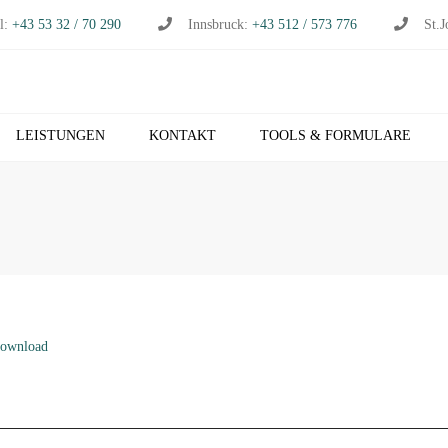
l:
+43 53 32 / 70 290
Innsbruck:
+43 512 / 573 776
St.J
LEISTUNGEN
KONTAKT
TOOLS & FORMULARE
CHHALTUNG
S
RTSCHAFTSPRÜFUNG
K
RTSCHAFTSBERATUNG
T
S
EUERBERATUNG
M
HNVERRECHNUNG
download
T
B NETZWERK