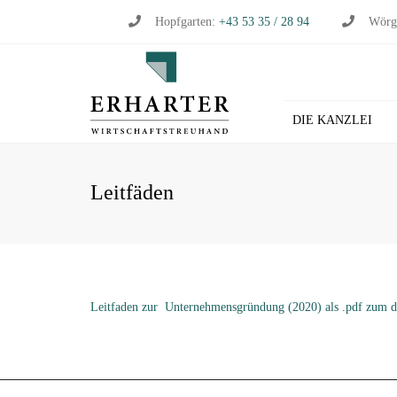
Hopfgarten:
+43 53 35 / 28 94
Wörg
DIE KANZLEI
BU
Leitfäden
WI
WI
ST
LO
Leitfaden zur Unternehmensgründung (2020) als .pdf zum 
HL