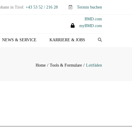
ohann in Tirol:
+43 53 52 / 216 28
Termin buchen
BMD.com
myBMD.com
Search
NEWS & SERVICE
KARRIERE & JOBS
TEUERTIPPS E-PAPER
LIENTEN-INFO
Home
Tools & Formulare
Leitfäden
ERMINE ABGABEN- &
TEUERERKLÄRUNGEN
ANAGEMENT-INFO
HEMEN-INDEX